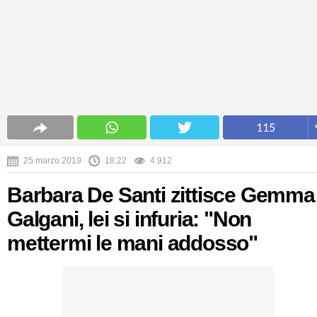
115
25 marzo 2019
18:22
4.912
Barbara De Santi zittisce Gemma
Galgani, lei si infuria: "Non
mettermi le mani addosso"