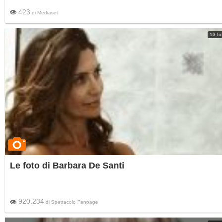
423
di
Mediaset
13 fo
Le foto di Barbara De Santi
920.234
di
Spettacolo Fanpage