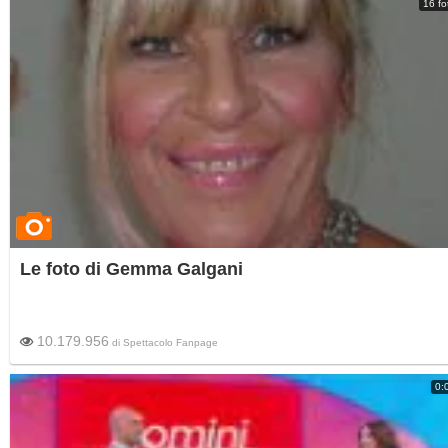
16 fo
Le foto di Gemma Galgani
10.179.956
di
Spettacolo Fanpage
0: