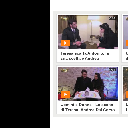
0:01
Teresa scarta Antonio, la
U
sua scelta è Andrea
d
0:01
PLAY
15245
• di
Mediaset
Uomini e Donne - La scelta
U
di Teresa: Andrea Dal Corso
L
si racconta
D