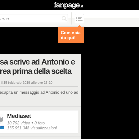
Comincia
da qui!
sa scrive ad Antonio e
ea prima della scelta
 il
15 febbraio 2019 alle ore 23:20
recapita un messaggio ad Antonio ed uno ad
.
Mediaset
•
10.792 video
0 foto
135.951.048 visualizzazioni