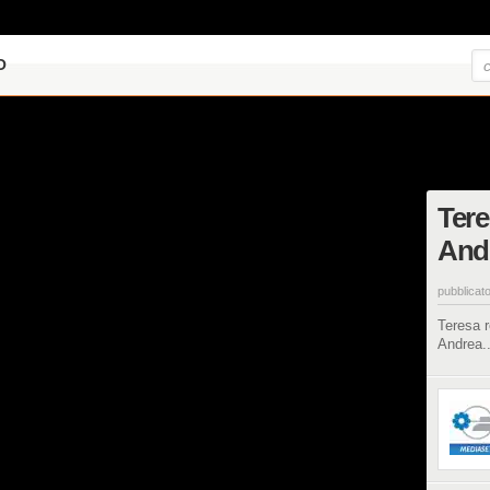
O
Tere
Andr
pubblicato
Teresa 
Andrea..