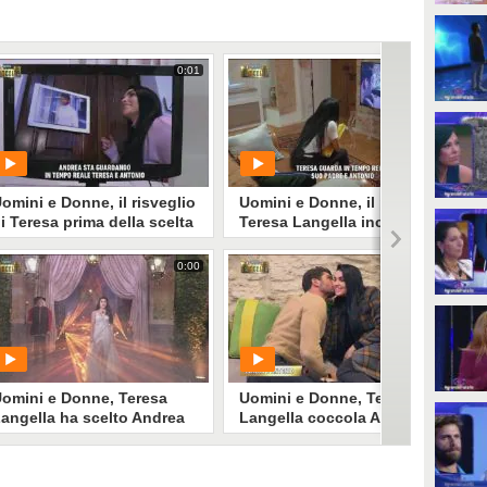
0:01
0:01
omini e Donne, il risveglio
Uomini e Donne, il padre di
i Teresa prima della scelta
Teresa Langella incontra
Andrea Dal Corso e Antonio
Moriconi
0:00
0:01
PLAY
PLAY
548
• di
Mediaset
15746
• di
Mediaset
omini e Donne, Teresa
Uomini e Donne, Teresa
angella ha scelto Andrea
Langella coccola Antonio
al Corso che ha detto no
Moriconi e Andrea Dal
Corso si infuria