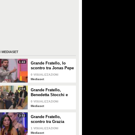
I
MEDIASET
1:43
Grande Fratello, lo
scontro tra Jonas Pepe
e Domenico D'Alterio
0
VISUALIZZAZIONI
Mediaset
2:04
Grande Fratello,
Benedetta Stocchi e
Francesca Carrara:
0
VISUALIZZAZIONI
discussione in camera
Mediaset
da letto
3:52
Grande Fratello,
scontro tra Grazia
Kendi e Simone De
1
VISUALIZZAZIONI
Bianchi
Mediaset