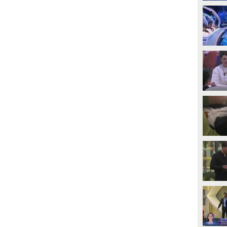
PLAY
PLAY
389590
• di
Mediaset
4085
• di
Mediaset