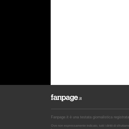
Fanpage.it è una testata giornalistica registrat
Ove non espressamente indicato, tutti i diritti di sfrutta