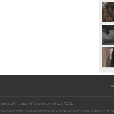
SE
a presso il Tribunale di Napoli n. 57 del 26/07/2011.
mento ed utilizzazione economica del materiale fotografico presente sul sito Fanpage.it sono da 