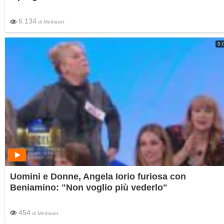
6.134
di
Mediaset
0:
Uomini e Donne, Angela Iorio furiosa con
Beniamino: "Non voglio più vederlo"
454
di
Mediaset