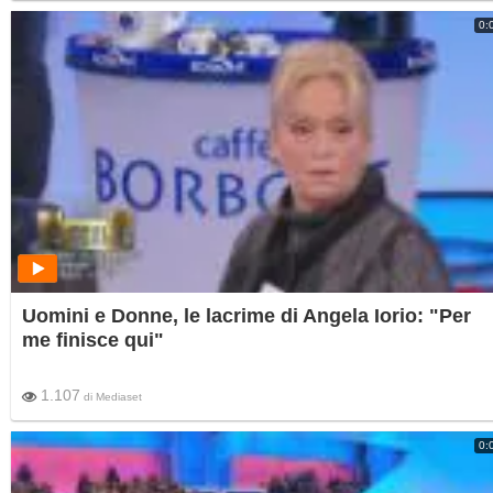
0:
Uomini e Donne, le lacrime di Angela Iorio: "Per
me finisce qui"
1.107
di
Mediaset
0: