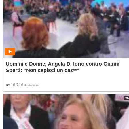
Uomini e Donne, Angela Di Iorio contro Gianni
Sperti: "Non capisci un caz**"
16.716
di
Mediaset
0: