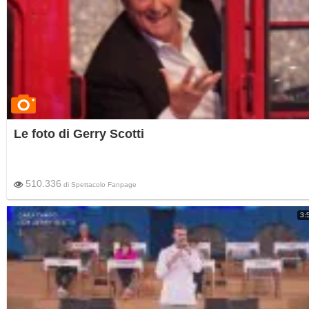
Le foto di Gerry Scotti
510.336
di
Spettacolo Fanpage
3: