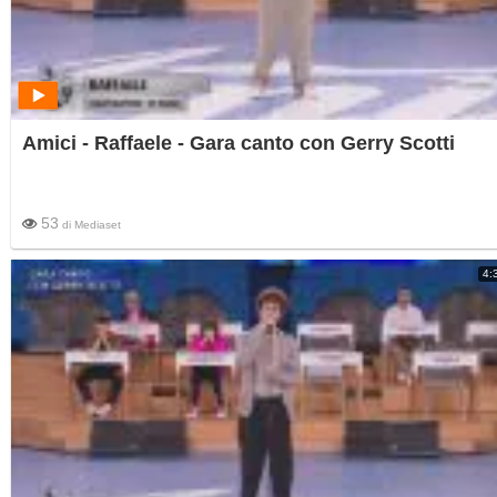
Amici - Raffaele - Gara canto con Gerry Scotti
53
di
Mediaset
4: