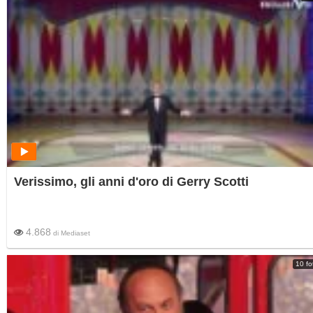
Verissimo, gli anni d'oro di Gerry Scotti
4.868
di
Mediaset
10 fo