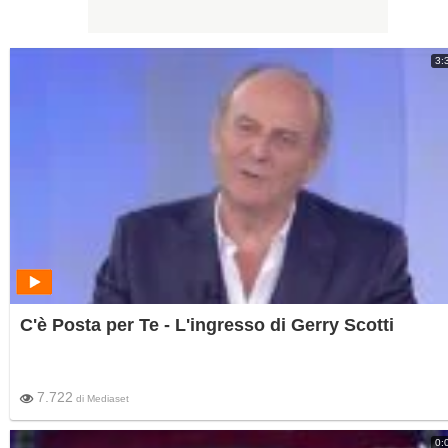
3:
C'è Posta per Te - L'ingresso di Gerry Scotti
7.722
di
Mediaset
0: