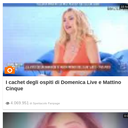
10 fo
I cachet degli ospiti di Domenica Live e Mattino
Cinque
4.069.951
di
Spettacolo Fanpage
0: