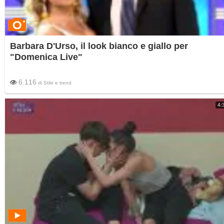
Barbara D'Urso, il look bianco e giallo per
"Domenica Live"
6.116
di
Stile e trend
4: