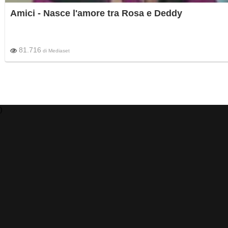
Amici - Nasce l'amore tra Rosa e Deddy
81.716
di
Mediaset
)