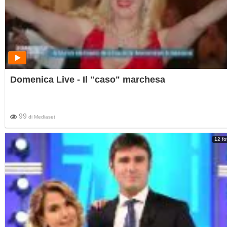
Domenica Live - Il "caso" marchesa
99
di
Mediaset
12 fo