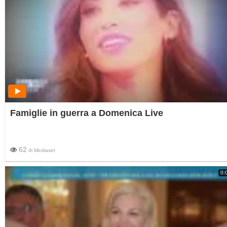
Famiglie in guerra a Domenica Live
62
di
Mediaset
0: