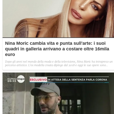
Nina Moric cambia vita e punta sull'arte: i suoi
quadri in galleria arrivano a costare oltre 16mila
euro
Dopo gli anni nel mondo della moda e della televisione, Nina Moric ha intrapreso un
percorso artistico. L'ex modella croata dipinge dal 2018 e oggi le sue opere sono
presenti nel catalogo della Jose Art Gallery, dove sei dipinti risultano disponibili con
prezzi fino a 16.535 euro.