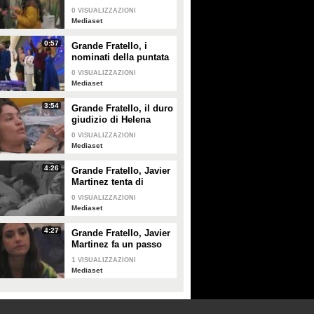
spiega a Shaila Gatta
0
VISUALIZZAZIONI
le ragioni del
Mediaset
rimprovero a Lorenzo
Spolverato
0:57
Grande Fratello, i
nominati della puntata
di giovedì 30 gennaio
0
VISUALIZZAZIONI
Mediaset
3:54
Grande Fratello, il duro
giudizio di Helena
Prestes su Zeudi Di
0
VISUALIZZAZIONI
Palma e Javier
Mediaset
Martinez
4:26
Grande Fratello, Javier
Martinez tenta di
confortare Zeudi Di
0
VISUALIZZAZIONI
Palma
Mediaset
4:27
Grande Fratello, Javier
Martinez fa un passo
indietro con Zeudi Di
1
VISUALIZZAZIONI
Palma
Mediaset