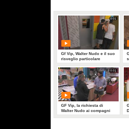
0:01
Gf Vip, Walter Nudo e il suo
G
risveglio particolare
s
"
0:01
PLAY
113
• di
Mediaset
GF Vip, la richiesta di
G
Walter Nudo ai compagni
D
D