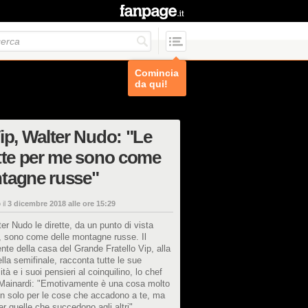
Comincia
da qui!
ip, Walter Nudo: "Le
tte per me sono come
tagne russe"
 il
3 dicembre 2018 alle ore 15:29
er Nudo le dirette, da un punto di vista
, sono come delle montagne russe. Il
nte della casa del Grande Fratello Vip, alla
della semifinale, racconta tutte le sue
ità e i suoi pensieri al coinquilino, lo chef
Mainardi: "Emotivamente è una cosa molto
on solo per le cose che accadono a te, ma
r quelle che succedono agli altri".