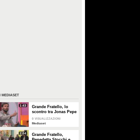
I
MEDIASET
1:43
Grande Fratello, lo
scontro tra Jonas Pepe
e Domenico D'Alterio
0
VISUALIZZAZIONI
Mediaset
2:04
Grande Fratello,
Benedetta Stocchi e