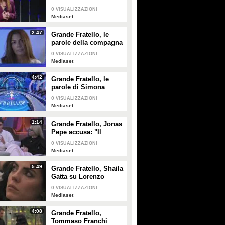
affronta la sua
PLAY
PLAY
0
VISUALIZZAZIONI
compagna Valentina
Mediaset
157
• di
Mediaset
5768
• di
Spettacolo Fanpage
2:47
Grande Fratello, le
parole della compagna
di Domenico D'Alterio
0
VISUALIZZAZIONI
Mediaset
4:42
Grande Fratello, le
parole di Simona
Ventura per Anita
0
VISUALIZZAZIONI
Mazzotta
Mediaset
1:14
Grande Fratello, Jonas
Pepe accusa: "Il
contatto tra alcuni è
0
VISUALIZZAZIONI
strategia"
Mediaset
5:49
Grande Fratello, Shaila
Gatta su Lorenzo
Spolverato: "Non
0
VISUALIZZAZIONI
siamo più noi due, è
Mediaset
troppo nel gioco"
4:08
Grande Fratello,
Tommaso Franchi