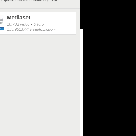
Mediaset
•
10.792 video
0 foto
135.951.044 visualizzazioni