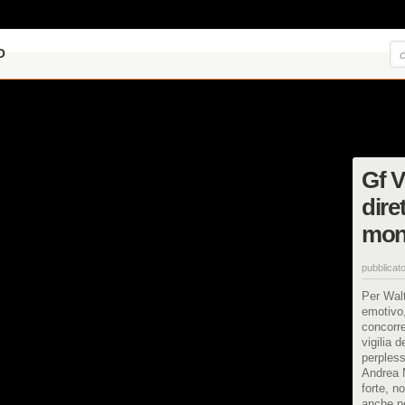
O
Gf V
dire
mon
pubblicato
Per Walt
emotivo
concorre
vigilia 
perpless
Andrea 
forte, n
anche pe