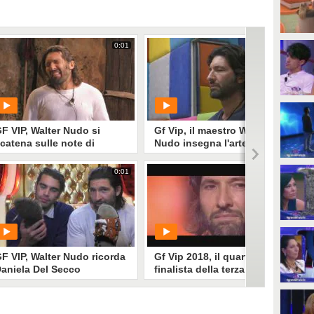
0:01
0:01
F VIP, Walter Nudo si
Gf Vip, il maestro Walter
catena sulle note di
Nudo insegna l'arte della
Ancora"
meditazione
0:01
0:01
PLAY
PLAY
3820
• di
Mediaset
152
• di
Mediaset
F VIP, Walter Nudo ricorda
Gf Vip 2018, il quarto
aniela Del Secco
finalista della terza
'Aragona
edizione è Walter Nudo