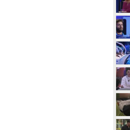
PLAY
PLAY
20
• di
Mediaset
94
• di
Mediaset