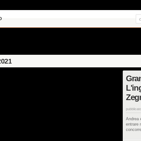
O
2021
Gran
L'in
Zegn
pubblicato
Andrea è
entrare 
concorre