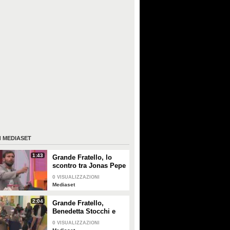
I
MEDIASET
1:43
Grande Fratello, lo
scontro tra Jonas Pepe
e Domenico D'Alterio
0
VISUALIZZAZIONI
Mediaset
2:04
Grande Fratello,
Benedetta Stocchi e
Francesca Carrara:
0
VISUALIZZAZIONI
discussione in camera