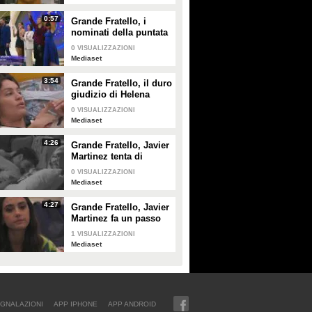
rimprovero a Lorenzo
Spolverato
0:57
Grande Fratello, i
nominati della puntata
di giovedì 30 gennaio
0
VISUALIZZAZIONI
Mediaset
3:54
Grande Fratello, il duro
giudizio di Helena
Prestes su Zeudi Di
0
VISUALIZZAZIONI
Palma e Javier
Mediaset
Martinez
4:26
Grande Fratello, Javier
Martinez tenta di
confortare Zeudi Di
0
VISUALIZZAZIONI
Palma
Mediaset
4:27
Grande Fratello, Javier
Martinez fa un passo
indietro con Zeudi Di
1
VISUALIZZAZIONI
Palma
Mediaset
GNALAZIONI
APP IPHONE
APP ANDROID