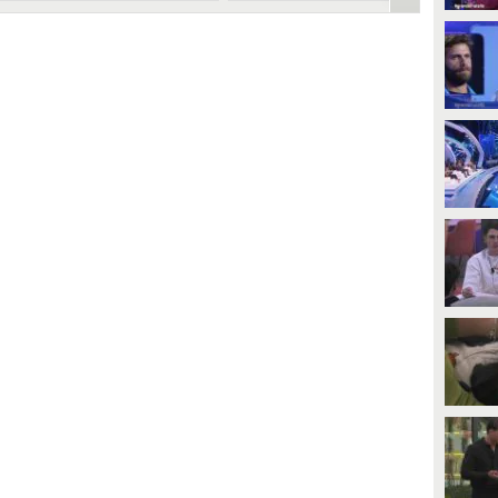
ella Casa
Dell'Isola nella Casa
PLAY
PLAY
22
• di
Mediaset
76
• di
Mediaset