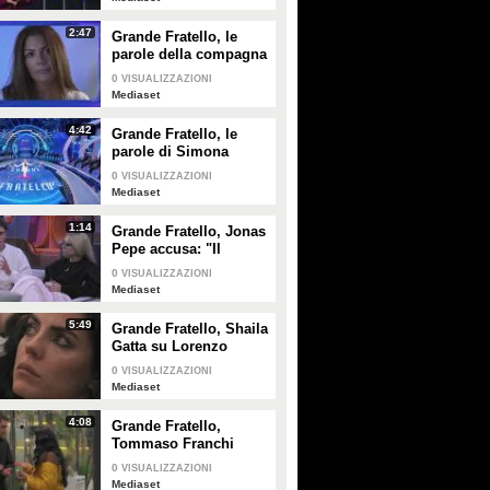
Vip 4
2:47
Grande Fratello, le
parole della compagna
PLAY
PLAY
di Domenico D'Alterio
0
VISUALIZZAZIONI
Mediaset
198
• di
Mediaset
16930
• di
Mediaset
4:42
Grande Fratello, le
parole di Simona
Ventura per Anita
0
VISUALIZZAZIONI
Mazzotta
Mediaset
1:14
Grande Fratello, Jonas
Pepe accusa: "Il
contatto tra alcuni è
0
VISUALIZZAZIONI
strategia"
Mediaset
5:49
Grande Fratello, Shaila
Gatta su Lorenzo
Spolverato: "Non
0
VISUALIZZAZIONI
siamo più noi due, è
Mediaset
troppo nel gioco"
4:08
Grande Fratello,
Tommaso Franchi
spiega a Shaila Gatta
0
VISUALIZZAZIONI
le ragioni del
Mediaset