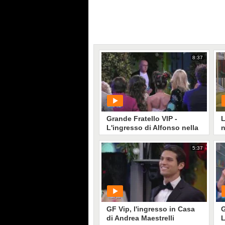
8:37
Grande Fratello VIP -
L
L'ingresso di Alfonso nella
n
Casa
F
5:37
PLAY
23412
• di
Mediaset
GF Vip, l'ingresso in Casa
G
di Andrea Maestrelli
L