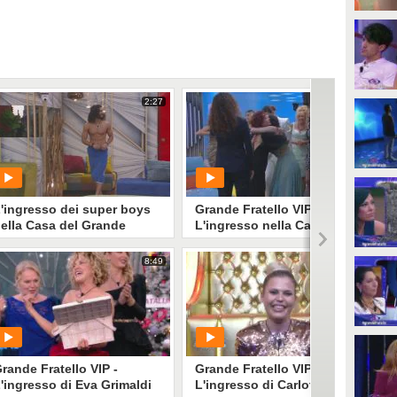
2:27
7:19
'ingresso dei super boys
Grande Fratello VIP -
ella Casa del Grande
L'ingresso nella Casa di
ratello Vip
Alda D'Eusanio
8:49
5:45
PLAY
PLAY
20276
• di
Mediaset
4818
• di
Mediaset
rande Fratello VIP -
Grande Fratello VIP -
'ingresso di Eva Grimaldi
L'ingresso di Carlotta