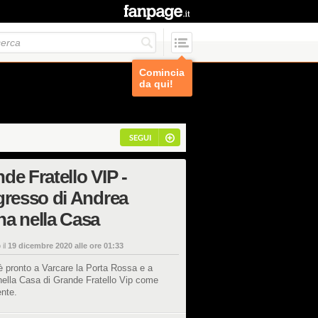
Comincia
da qui!
SEGUI
de Fratello VIP -
gresso di Andrea
a nella Casa
 il
19 dicembre 2020 alle ore 01:33
 pronto a Varcare la Porta Rossa e a
nella Casa di Grande Fratello Vip come
nte.