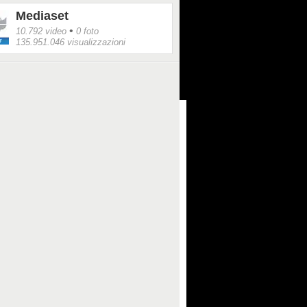
Mediaset
•
10.792 video
0 foto
135.951.046 visualizzazioni