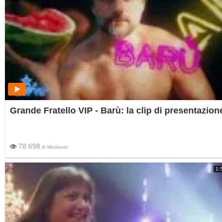
Grande Fratello VIP - Barù: la clip di presentazion
78.698
di
Mediaset
1: