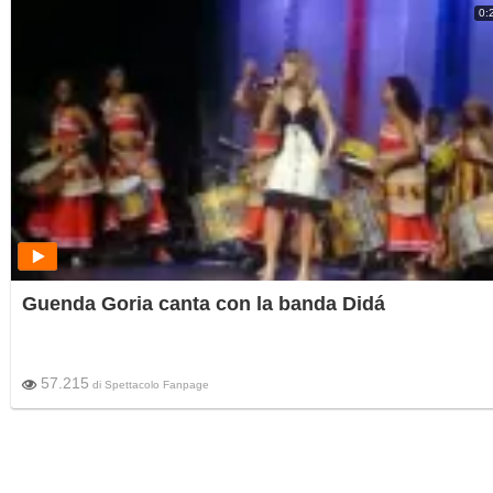
0:
Guenda Goria canta con la banda Didá
57.215
di
Spettacolo Fanpage