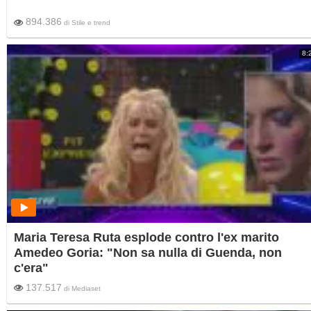
894.386
di
Stile e trend
8:
Maria Teresa Ruta esplode contro l'ex marito
Amedeo Goria: "Non sa nulla di Guenda, non
c'era"
137.517
di
Mediaset