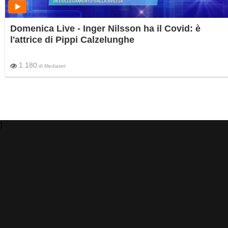
Domenica Live - Inger Nilsson ha il Covid: è
l'attrice di Pippi Calzelunghe
1.180
di
Mediaset
)