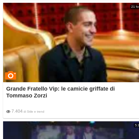
21 fo
Grande Fratello Vip: le camicie griffate di
Tommaso Zorzi
7.404
di
Stile e trend
5: