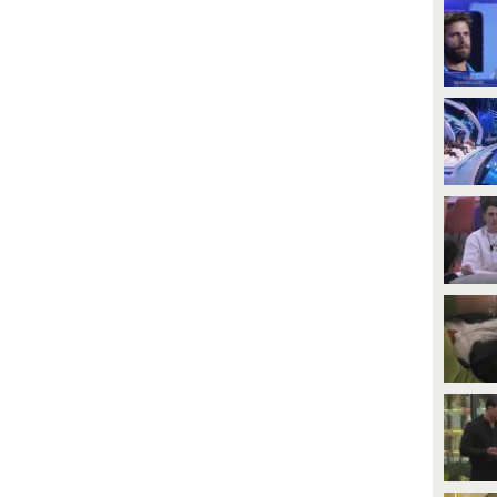
PLAY
PLAY
12524
• di
Spettacolo Fanpage
147619
• di
Marco Paretti