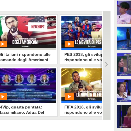
5:52
3:56
li Italiani rispondono alle
PES 2018, gli sviluppatori
omande degli Americani
rispondono alle vostre
domande
0:41
3:54
PLAY
PLAY
29334
• di
Luca Iavarone
331632
• di
Marco Paretti
fVip, quarta puntata:
FIFA 2018, gli sviluppatori
assimiliano, Adua Del
rispondono alle vostre
esco, Abbate e Francesca
domande
epe sono in nomination