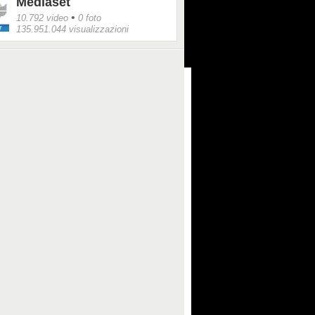
Mediaset
•
10.792 video
0 foto
135.951.044 visualizzazioni