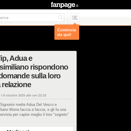
Comincia
da qui!
ip, Adua e
similiano rispondono
 domande sulla loro
a relazione
 il
9 ottobre 2020 alle ore 22:33
 Signorini mette Adua Del Vesco e
iano Morra faccia a faccia, e gli fa una
tervista per capire meglio il loro "segreto"