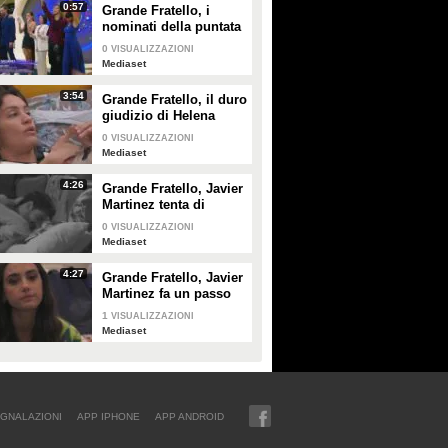
Spolverato
0:57
Grande Fratello, i
nominati della puntata
di giovedì 30 gennaio
0
VISUALIZZAZIONI
Mediaset
3:54
Grande Fratello, il duro
giudizio di Helena
Prestes su Zeudi Di
0
VISUALIZZAZIONI
Palma e Javier
Mediaset
Martinez
4:26
Grande Fratello, Javier
Martinez tenta di
confortare Zeudi Di
0
VISUALIZZAZIONI
Palma
Mediaset
4:27
Grande Fratello, Javier
Martinez fa un passo
indietro con Zeudi Di
1
VISUALIZZAZIONI
Palma
Mediaset
GNALAZIONI
APP IPHONE
APP ANDROID