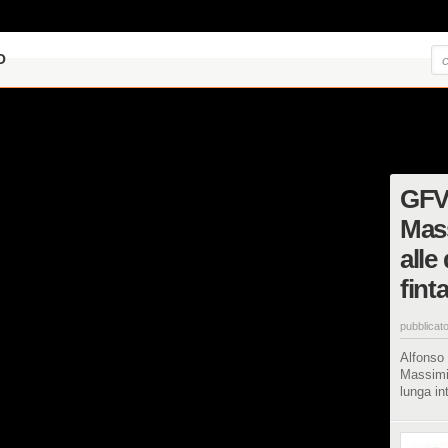
O
GFV
Mas
alle
fint
pubblicato
Alfonso
Massimil
lunga in