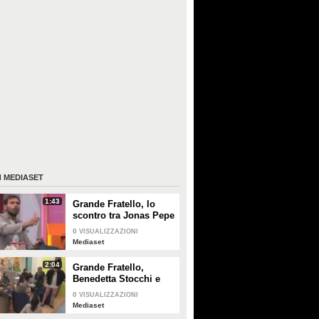
I
MEDIASET
1:43
Grande Fratello, lo
scontro tra Jonas Pepe
e Domenico D'Alterio
0
VISUALIZZAZIONI
Mediaset
2:04
Grande Fratello,
Benedetta Stocchi e
Francesca Carrara:
0
VISUALIZZAZIONI
discussione in camera
Mediaset
da letto