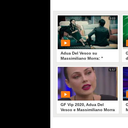
3:03
Adua Del Vesco su
G
Massimiliano Morra: "
d
5:57
PLAY
83
• di
Mediaset
GF Vip 2020, Adua Del
G
Vesco e Massimiliano Morra
M
confessano: "La nostra era
V
una storia finta"
P