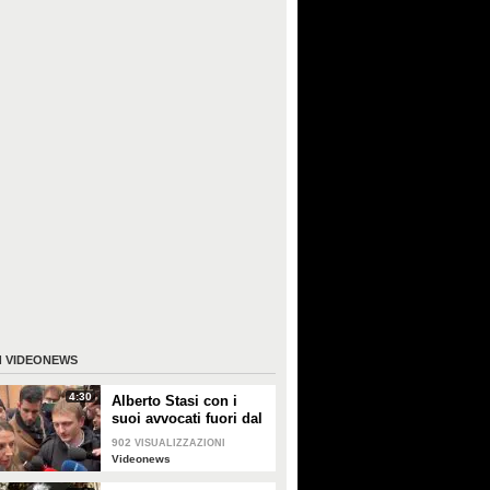
I
VIDEONEWS
4:30
Alberto Stasi con i
suoi avvocati fuori dal
Tribunale: "Abbiate
902
VISUALIZZAZIONI
pazienza"
Videonews