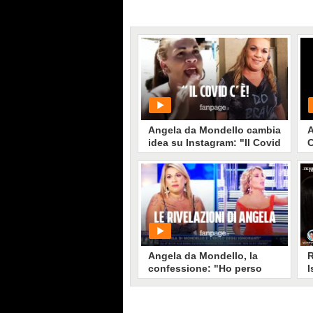
Angela da Mondello cambia
A
idea su Instagram: "Il Covid
C
c’è. Mettiamo la
p
mascherina"
PLAY
3530
• di
Videonews
Angela da Mondello, la
R
confessione: "Ho perso
I
mio figlio. Sono stata
q
condannata per furto"
u
t
R