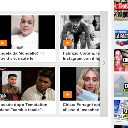
ngela da Mondello: "Il
Fabrizio Corona, le storie
ovid c'è, usate le
Instagram con il figlio
recauzioni"
Carlos mentre è in
isolamento per Covid
PLAY
PLAY
115935
• di
Spettacolo Fanpage
110968
• di
Social Spettacolo
osario dopo Temptation
Chiara Ferragni spinge
sland "cambia faccia":
all'uso di mascherina: "È
uando i social raccontano
un momento delicato"
na versione diversa dalla
v
osario Monetti è tornato sui