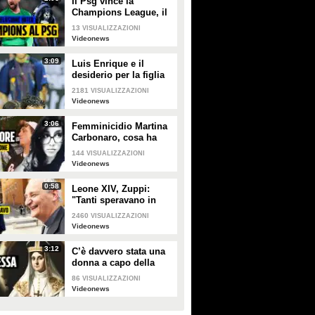
Il Psg vince la
Champions League, il
sogno dell'Inter si
13
VISUALIZZAZIONI
infrange a Monaco di
Videonews
Baviera
3:09
Luis Enrique e il
desiderio per la figlia
Xana nel giorno della
2181
VISUALIZZAZIONI
finale di Champions tra
Videonews
PSG e Inter
3:06
Femminicidio Martina
Carbonaro, cosa ha
fatto Alessio Tucci
144
VISUALIZZAZIONI
dopo averla uccisa [LA
Videonews
RICOSTRUZIONE]
0:58
Leone XIV, Zuppi:
"Tanti speravano in
me? Io mai, prima
2460
VISUALIZZAZIONI
deve vincere lo
Videonews
scudetto il Bologna"
3:12
C’è davvero stata una
donna a capo della
Chiesa cattolica? La
86
VISUALIZZAZIONI
leggenda della
Videonews
Papessa Giovanna