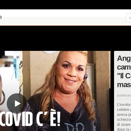
O
Ang
camb
"Il 
mas
pubblicato
L’involo
celebre 
aveva pr
scherzos
di usare
dopo la 