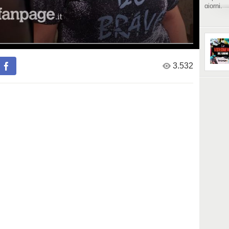
giorni.
Angela d
Covid c’
https://
marcia-i
https://
3.532