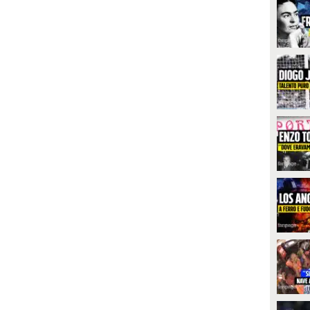
PLAY
ocial dopo Temptation Island ed
 apparso irriconoscibile tra
abbra effetto filler, zigomi alzati
8545
• di
Spettacolo Fanpage
 (a detta sua) nessun filtro. Come
ui anche la tentatrice Giada
lessandrini che tra Instagram e
v cambia completamente. Ma
uanto allora i social mostrano
n'immagine distorta dei volti che
bbiamo imparato a conoscere?