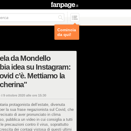
Comincia
da qui!
ela da Mondello
ia idea su Instagram:
Covid c’è. Mettiamo la
cherina"
 il
9 ottobre 2020 alle ore 15:30
ntaria protagonista dell’estate, divenuta
per la sua frase negazionista sul Covid, che
ecisato di aver pronunciato in clima
o, pubblica un video in cui consiglia a tutti
 le precauzioni contro il virus, soprattutto
crescita dei contagi vistosa di questi ultimi