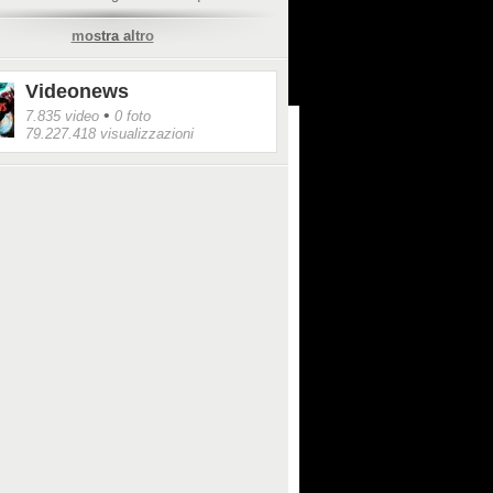
mostra altro
a Mondello cambia idea su Instagram: "Il
è. Mettiamo la mascherina":
gossip.fanpage.it/angela-da-mondello-fa-
Videonews
ndietro-il-covid-ce-mettete-la-mascherina/
•
7.835 video
0 foto
gossip.fanpage.it/
79.227.418 visualizzazioni