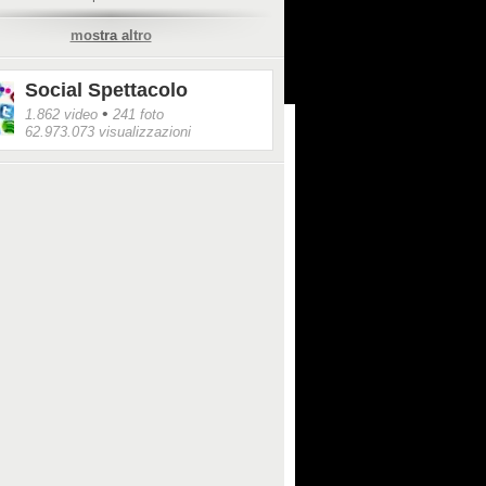
mostra altro
/www.instagram.com/p/BjNvP9XAaCn/
Social Spettacolo
•
1.862 video
241 foto
62.973.073 visualizzazioni