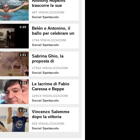
Anthony Hopkins
trascorre le sue
vacanze in Toscana e
487
VISUALIZZAZIONI
canta "Bella ciao"
Social Spettacolo
0:45
Belén e Antonino, il
ballo per celebrare un
anno insieme
1764
VISUALIZZAZIONI
Social Spettacolo
1:01
Sabrina Ghio, la
proposta di
matrimonio di Carlo
17532
VISUALIZZAZIONI
Negri
Social Spettacolo
1:01
Le lacrime di Fabio
Caressa e Beppe
Bergomi a Euro 2020:
12913
VISUALIZZAZIONI
"È stato bellissimo"
Social Spettacolo
0:30
Vincenzo Salemme
dopo la vittoria
dell'Italia: "Si è fermato
533
VISUALIZZAZIONI
il cuore"
Social Spettacolo