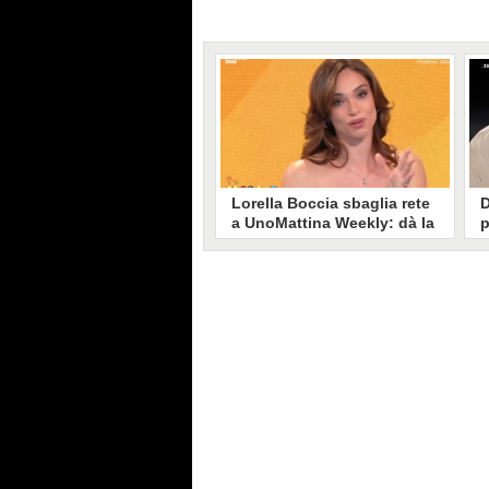
Lorella Boccia sbaglia rete
D
a UnoMattina Weekly: dà la
p
linea al Tg5 invece che al
s
Tg1
T
Gaffe di Lorella Boccia a
D
UnoMattina Weekly: la conduttrice
p
dà la linea al Tg5 anziché al Tg1.
p
Si corregge in un lampo, ma il
l
video del momento gira sui social
p
e accende i commenti sulla rete.
m
s
p