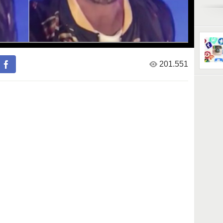
Fonte:
https:/
201.551