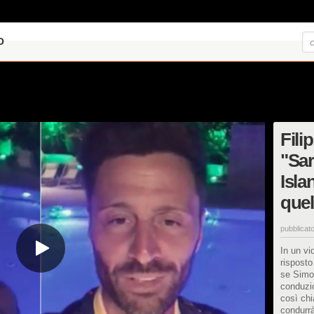
O
Fili
"Sar
Isla
quel
pubblicato
In un vi
risposto
se Simon
conduzio
così chi
condurrà