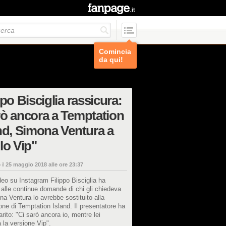
Comincia
da qui!
ppo Bisciglia rassicura:
ò ancora a Temptation
nd, Simona Ventura a
lo Vip"
 il
25 maggio 2018 alle ore 23:37
deo su Instagram Filippo Bisciglia ha
 alle continue domande di chi gli chiedeva
a Ventura lo avrebbe sostituito alla
ne di Temptation Island. Il presentatore ha
arito: "Ci sarò ancora io, mentre lei
 la versione Vip".