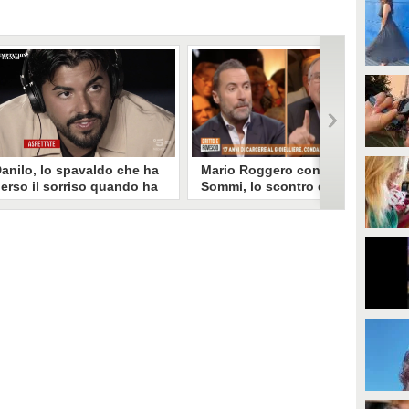
anilo, lo spavaldo che ha
Mario Roggero contro Luca
erso il sorriso quando ha
Sommi, lo scontro del 2023
coperto la gelosia a
torna virale: "Lo
emptation Island
rifarebbe?" "Sì, subito!"
opo aver fatto patire tutte le
Torna virale lo scontro tra Mario
ene a Francesca, Danilo vede il
Roggero e Luca Sommi a Dritto e
rimo video della compagna che
Rovescio nel dicembre 2023. Alla
o stravolge e perde il suo
domanda "Lei lo rifarebbe?" il
roverbiale sorriso. Una
gioielliere, ora condannato in via
etamorfosi improvvisa che, a
definitiva, rispose: "Sì, subito".
uo modo, è simbolo del
rogramma.