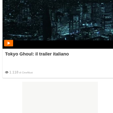
Tokyo Ghoul: il trailer italiano
1.118
di
CineMust