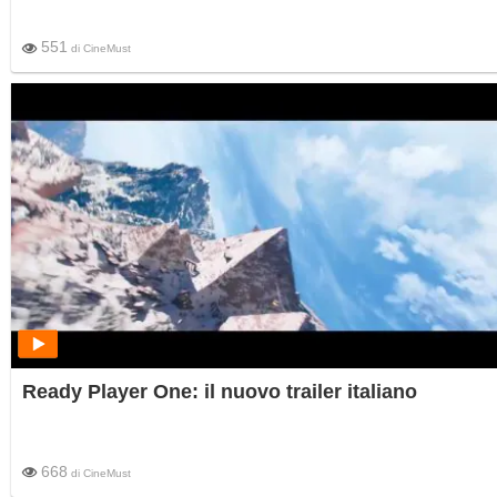
551
di
CineMust
Ready Player One: il nuovo trailer italiano
668
di
CineMust