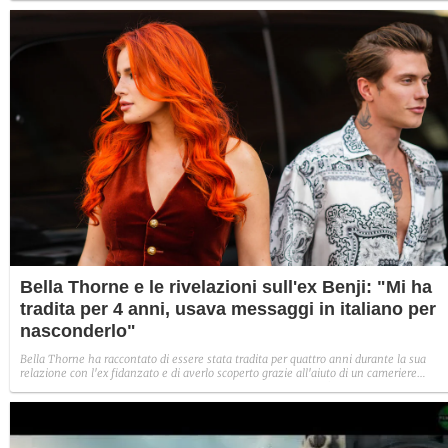
Bella Thorne e le rivelazioni sull'ex Benji: "Mi ha
tradita per 4 anni, usava messaggi in italiano per
nasconderlo"
Bella Thorne ha raccontato di essere stata tradita per quattro anni durante la sua
relazione con l'ex fidanzato e di averlo scoperto grazie all'aiuto di un cameriere
italiano, che ha tradotto per lei messaggi con altre ragazze. L'attrice non fa
esplicitamente il nome di Benjamin Mascolo ma dettagli temporali e di racconto
portano a lui.