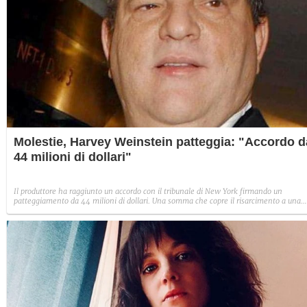
Molestie, Harvey Weinstein patteggia: "Accordo d
44 milioni di dollari"
Il produttore ha raggiunto un accordo con il tribunale di New York firmando un
patteggiamento da 44 milioni di dollari. Una somma che copre il risarcimento a una
parte delle accusatrici, ai creditori del suo studio, ai costi degli ex dipendenti e i
risarcimenti ad alcuni soci, danneggiati dallo scandalo.