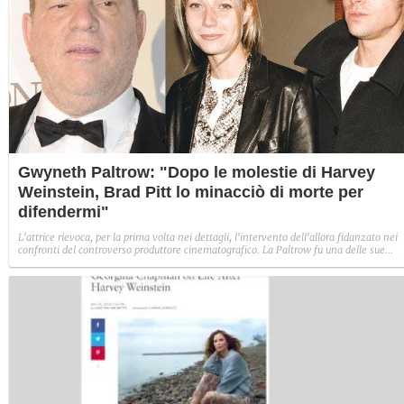
Gwyneth Paltrow: "Dopo le molestie di Harvey
Weinstein, Brad Pitt lo minacciò di morte per
difendermi"
L'attrice rievoca, per la prima volta nei dettagli, l'intervento dell'allora fidanzato nei
confronti del controverso produttore cinematografico. La Paltrow fu una delle sue
vittime, ma grazie a Pitt si salvò: "Ha usato il suo potere per proteggermi. Gli disse: "
dai ancora fastidio a Gwyneth ti uccido"".