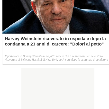
Harvey Weinstein ricoverato in ospedale dopo la
condanna a 23 anni di carcere: "Dolori al petto"
Il portavoce di Harvey Weinstein ha fatto sapere che il sessantasettenne è stato
ricoverato al Bellevue Hospital di New York, poche ore dopo la sentenza di condanna 
23 anni di carcere. Nella sera di mercoledì 11 marzo, mentre si trovava nella sua cella
nel carcere di Rikers Island, il produttore ha accusato dei dolori al petto.