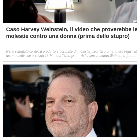
Caso Harvey Weinstein, il video che proverebbe l
molestie contro una donna (prima dello stupro)
Nello scandalo contro il produttore accusato di molestie, spunta ora il filmato registra
da una delle sue accusatrici, Melissa Thompson. Nel video vediamo Weinstein fare
avance alla donna in un colloquio di lavoro. Dopo quell'incontro, lui l'avrebbe attirata
con l'inganno in una camera d'albergo e violentata.