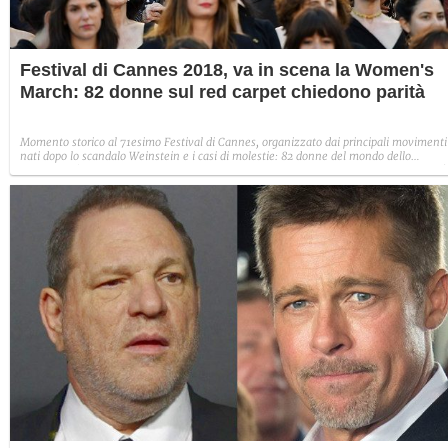
Festival di Cannes 2018, va in scena la Women's
March: 82 donne sul red carpet chiedono parità
Momento storico al 71esimo Festival di Cannes, organizzato dai principali movimenti
nati dopo lo scandalo Weinstein e i casi di molestie: 82 donne del mondo dello
spettacolo (da Cate Blanchett a Agnes Varda, da Claudia Cardinale a Kristen Stewart)
hanno calcato la montée des marches per chiedere uguaglianza di genere all'interno
dell'industria cinematografica.