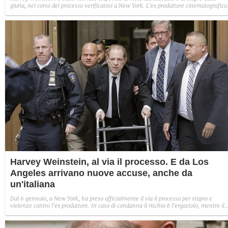
giuria, nel corso del processo verificatosi a New York. L'ex produttore cinematografico
stato accusato da svariate donne dello spettacolo di molestie e abusi sessuali nei loro
confronti, la vicenda scatenò un vero e proprio processo mediatico in cui il cineasta e
già stato ampiamente condannato dall'opinione pubblica. Adesso arriva anche la
conferma giuridica.
Harvey Weinstein, al via il processo. E da Los
Angeles arrivano nuove accuse, anche da
un'italiana
Dal 6 gennaio, a New York, ha preso ufficialmente il via il processo per stupro e
violenze contro l'ex produttore. In caso di condanna il rischio è l'ergastolo, mentre il
procuratore di Los Angeles annuncia l'avvio di un altro procedimento conseguente all
denunce di otto donne, tra cui un'attrice italiana.