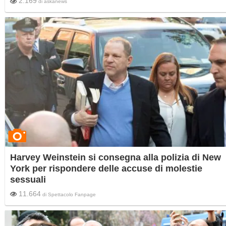
2.169
di
askanews
Harvey Weinstein si consegna alla polizia di New
York per rispondere delle accuse di molestie
sessuali
11.664
di
Spettacolo Fanpage