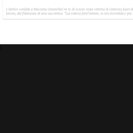
L'attrice confida a Massimo Gramellini in tv di essere stata vittima di violenza fuori d
lavoro, dal fidanzato di una sua amica: "Lui voleva farel'amore, io ero incredula e pres
un sacco di botte".
)