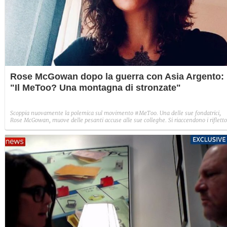
Rose McGowan dopo la guerra con Asia Argento:
"Il MeToo? Una montagna di stronzate"
Scoppia nuovamente la polemica sul movimento #MeToo. Una delle sue fondatrici,
Rose McGowan, muove delle pesanti accuse alle sue colleghe. Si riaccendono i rifletto
sullo scandalo Weinstein che ha fatto tremare il jet set mondiale