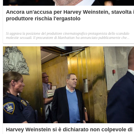
Ancora un'accusa per Harvey Weinstein, stavolta i
produttore rischia l'ergastolo
Si aggrava la posizione del produttore cinematografico protagonista dello scandalo
molestie sessuali. Il procuratore di Manhattan ha annunciato pubblicamente che
Weinstein è stato incriminato per presunte molestie sessuali contro una terza donna.
Così rischierebbe dai dieci anni di reclusione all'ergastolo.
Harvey Weinstein si è dichiarato non colpevole di