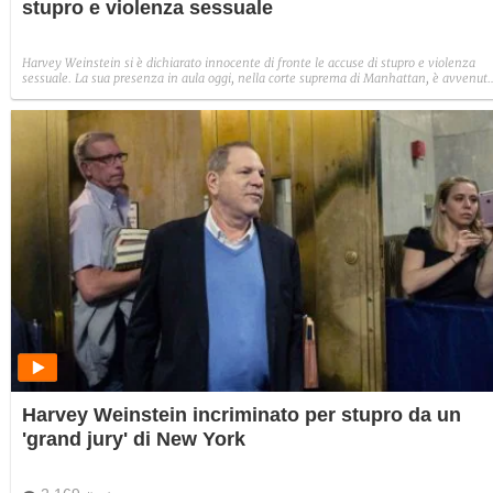
stupro e violenza sessuale
Harvey Weinstein si è dichiarato innocente di fronte le accuse di stupro e violenza
sessuale. La sua presenza in aula oggi, nella corte suprema di Manhattan, è avvenut
a seguito della convocazione di un grand jury che lo aveva ritenuto colpevole per due
casi specifici di molestie e abusi.
Harvey Weinstein incriminato per stupro da un
'grand jury' di New York