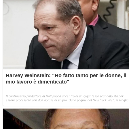
Harvey Weinstein: "Ho fatto tanto per le donne, il
mio lavoro è dimenticato"
Il controverso produttore di Hollywood al centro di un gigantesco scandalo sta per
essere processato con due accuse di stupro. Dalle pagine del New York Post, si scaglia
contro chi lo considera simbolo delle molestie e del maschilismo nel mondo del
cinema: "Sono stato un pioniere, nessun altro 30 anni faceva così tanto per le donne"