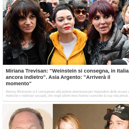
Miriana Trevisan: "Weinstein si consegna, in Italia
ancora indietro". Asia Argento: "Arriverà il
momento"
Harvey Weinstein si è consegnato alla polizia americana per rispondere delle accuse 
molestie e violenze sessuali, che negli ultimi mesi hanno sconvolto la sua vita privat
e professionale. In Italia, a tal proposito, hanno subito rotto il silenzio le maggiori
esponenti del movimento #metoo nostrano: Miriana Trevisan e Asia Argento.