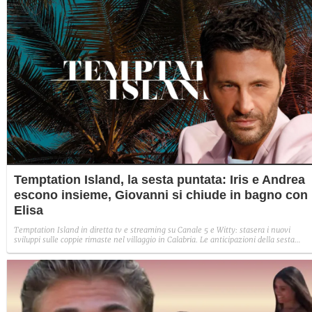
Temptation Island, la sesta puntata: Iris e Andrea
escono insieme, Giovanni si chiude in bagno con
Elisa
Temptation Island in diretta tv e streaming su Canale 5 e Witty: stasera i nuovi
sviluppi sulle coppie rimaste nel villaggio in Calabria. Le anticipazioni della sesta
puntata: Iris torna con Andrea ed escono insieme, Diamante vuole sposare Bernadett
Sabrina rifiuta il falò con Giovanni e si avvicina a Lory.