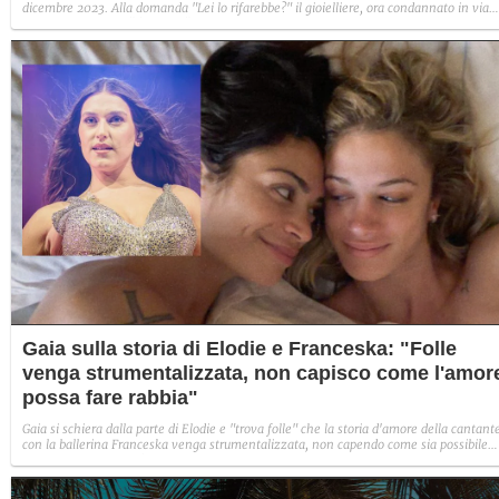
dicembre 2023. Alla domanda "Lei lo rifarebbe?" il gioielliere, ora condannato in via
definitiva, rispose: "Sì, subito".
Gaia sulla storia di Elodie e Franceska: "Folle
venga strumentalizzata, non capisco come l'amor
possa fare rabbia"
Gaia si schiera dalla parte di Elodie e "trova folle" che la storia d'amore della cantant
con la ballerina Franceska venga strumentalizzata, non capendo come sia possibile
indignarsi davanti all'amore.