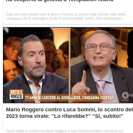
Dopo aver fatto patire tutte le pene a Francesca, Danilo vede il primo video della
compagna che lo stravolge e perde il suo proverbiale sorriso. Una metamorfosi
improvvisa che, a suo modo, è simbolo del programma.
Mario Roggero contro Luca Sommi, lo scontro del
2023 torna virale: "Lo rifarebbe?" "Sì, subito!"
Torna virale lo scontro tra Mario Roggero e Luca Sommi a Dritto e Rovescio nel