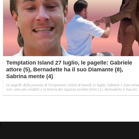
Temptation Island 27 luglio, le pagelle: Gabriele
attore (5), Bernadette ha il suo Diamante (8),
Sabrina mente (4)
Le pagelle della puntata di Temptation Island di lunedì 27 luglio: Gabriele e Sara orma
non sono più credibili e la lettera del ragazzo sembra finta (5), Bernadette è riuscita 
avere il suo Diamante (8) e Sabrina ha negato il bacio con Lory, tradendo di fatto sia
Giovanni che se stessa in un solo momento (4).
)