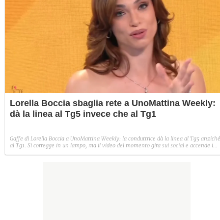
Lorella Boccia sbaglia rete a UnoMattina Weekly:
dà la linea al Tg5 invece che al Tg1
Gaffe di Lorella Boccia a UnoMattina Weekly: la conduttrice dà la linea al Tg5 anzich
al Tg1. Si corregge in un lampo, ma il video del momento gira sui social e accende i
commenti sulla rete.