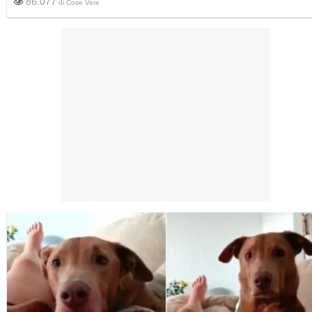
86.077
di
Cose Vere