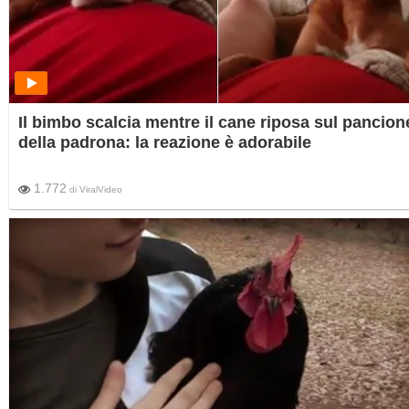
Il bimbo scalcia mentre il cane riposa sul pancion
della padrona: la reazione è adorabile
1.772
di
ViralVideo