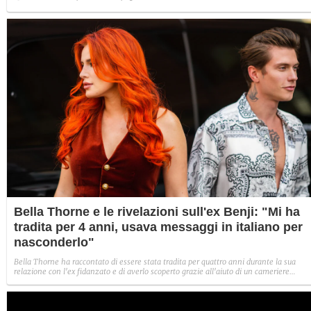
Bella Thorne e le rivelazioni sull'ex Benji: "Mi ha
tradita per 4 anni, usava messaggi in italiano per
nasconderlo"
Bella Thorne ha raccontato di essere stata tradita per quattro anni durante la sua
relazione con l'ex fidanzato e di averlo scoperto grazie all'aiuto di un cameriere
italiano, che ha tradotto per lei messaggi con altre ragazze. L'attrice non fa
esplicitamente il nome di Benjamin Mascolo ma dettagli temporali e di racconto
portano a lui.