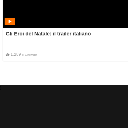
Gli Eroi del Natale: il trailer italiano
1.289
di
CineMust
)