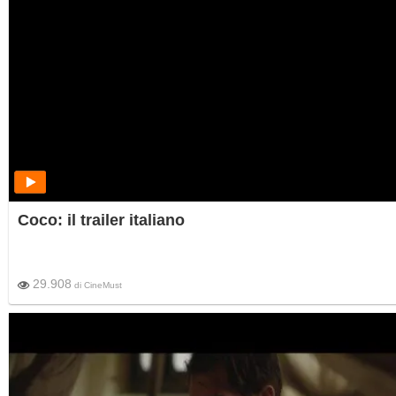
Coco: il trailer italiano
29.908
di
CineMust