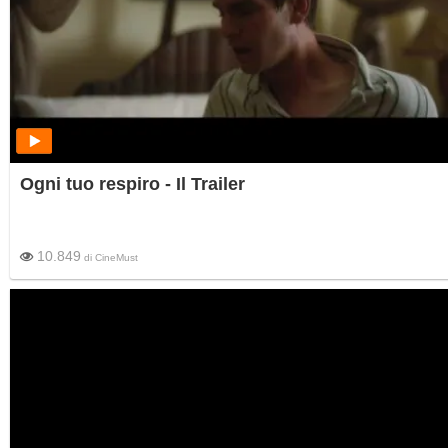
Ogni tuo respiro - Il Trailer
10.849
di
CineMust