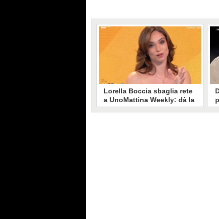
Lorella Boccia sbaglia rete
D
a UnoMattina Weekly: dà la
p
linea al Tg5 invece che al
s
Tg1
T
Gaffe di Lorella Boccia a
D
UnoMattina Weekly: la conduttrice
p
dà la linea al Tg5 anziché al Tg1.
p
Si corregge in un lampo, ma il
l
video del momento gira sui social
p
e accende i commenti sulla rete.
m
s
p