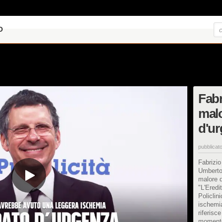
O
Fabr
malo
d'ur
pubblicato
Fabrizio
Umberto 
malore d
"L'Eredi
Policlin
ischemia
riferisc
momento 