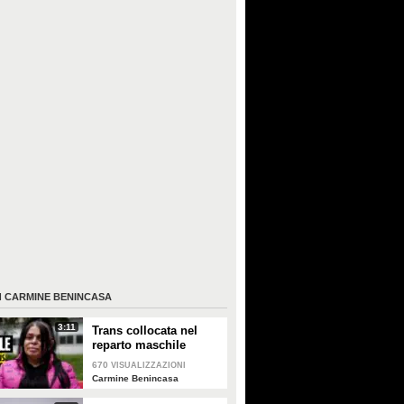
I
CARMINE BENINCASA
3:11
Trans collocata nel
reparto maschile
dell'ospedale di
670
VISUALIZZAZIONI
Salerno: "Mi ha fatto
Carmine Benincasa
sentire una me**a"