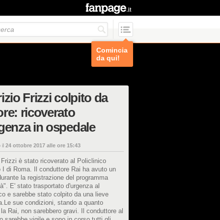
Comincia
da qui!
izio Frizzi colpito da
re: ricoverato
genza in ospedale
 il
24 ottobre 2017 alle ore 15:43
 Frizzi è stato ricoverato al Policlinico
I di Roma. Il conduttore Rai ha avuto un
urante la registrazione del programma
tà". E' stato trasportato d'urgenza al
ico e sarebbe stato colpito da una lieve
.Le sue condizioni, stando a quanto
e la Rai, non sarebbero gravi. Il conduttore al
sarebbe vigile e sono in corso tutti gli