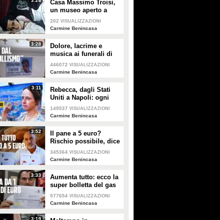
3:28
Casa Massimo Troisi,
un museo aperto a
tutti: "Dalla bici del
202
VISUALIZZAZIONI
film Il Postino ai
Carmine Benincasa
copioni originali"
3:28
Dolore, lacrime e
musica ai funerali di
Alessandro, morto a 13
446072
VISUALIZZAZIONI
anni a Gragnano: "E
Carmine Benincasa
ora la verità"
3:11
Rebecca, dagli Stati
Uniti a Napoli: ogni
giorno disegna la
149537
VISUALIZZAZIONI
bellezza della città
Carmine Benincasa
3:52
Il pane a 5 euro?
Rischio possibile, dice
il panettiere
345364
VISUALIZZAZIONI
napoletano: "Il grano
Carmine Benincasa
rincarato del 100%"
3:33
Aumenta tutto: ecco la
super bolletta del gas
dell'azienda di
577654
VISUALIZZAZIONI
pomodori: 1 milione di
Carmine Benincasa
euro in un mese
3:19