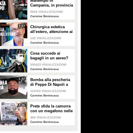
Maltempo in
Campania, in provincia
di Avellino fiumi di
5943
VISUALIZZAZIONI
fango e auto travolte:
Carmine Benincasa
"Domani sarà peggio"
3:23
Chirurgica estetica
all'estero, attenzione ai
pacchetti 'tutto
143
VISUALIZZAZIONI
compreso': "Costi
Carmine Benincasa
bassi, alti rischi"
7:15
Cosa succede ai
bagagli in un aereo?
Abbiamo passato 24
550423
VISUALIZZAZIONI
ore con la Guardia di
Carmine Benincasa
Finanza in aeroporto
1:32
Bomba alla pescheria
di Peppe Di Napoli a
Pianura. Il
115323
VISUALIZZAZIONI
commerciante-social:
Carmine Benincasa
"Resto qui, non ho
paura"
3:16
Prete sfida la camorra
con un megafono nelle
piazze di spaccio e
466
VISUALIZZAZIONI
sotto casa del boss:
Carmine Benincasa
"Via da qui"