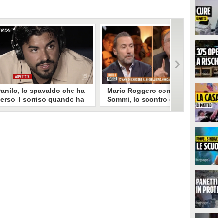
anilo, lo spavaldo che ha
Mario Roggero contro Luca
erso il sorriso quando ha
Sommi, lo scontro del 2023
coperto la gelosia a
torna virale: "Lo
emptation Island
rifarebbe?" "Sì, subito!"
opo aver fatto patire tutte le
Torna virale lo scontro tra Mario
ene a Francesca, Danilo vede il
Roggero e Luca Sommi a Dritto e
rimo video della compagna che
Rovescio nel dicembre 2023. Alla
o stravolge e perde il suo
domanda "Lei lo rifarebbe?" il
roverbiale sorriso. Una
gioielliere, ora condannato in via
etamorfosi improvvisa che, a
definitiva, rispose: "Sì, subito".
uo modo, è simbolo del
rogramma.