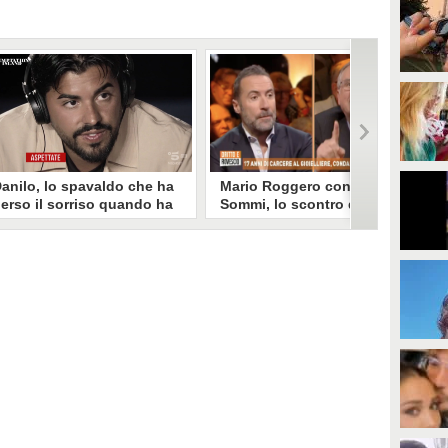
anilo, lo spavaldo che ha
Mario Roggero contro Luca
erso il sorriso quando ha
Sommi, lo scontro del 2023
coperto la gelosia a
torna virale: "Lo
emptation Island
rifarebbe?" "Sì, subito!"
opo aver fatto patire tutte le
Torna virale lo scontro tra Mario
ene a Francesca, Danilo vede il
Roggero e Luca Sommi a Dritto e
rimo video della compagna che
Rovescio nel dicembre 2023. Alla
o stravolge e perde il suo
domanda "Lei lo rifarebbe?" il
roverbiale sorriso. Una
gioielliere, ora condannato in via
etamorfosi improvvisa che, a
definitiva, rispose: "Sì, subito".
uo modo, è simbolo del
rogramma.