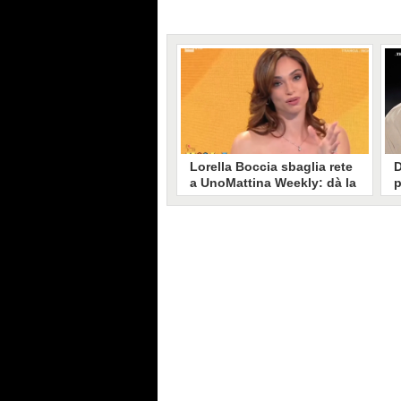
Lorella Boccia sbaglia rete
D
a UnoMattina Weekly: dà la
p
linea al Tg5 invece che al
s
Tg1
T
Gaffe di Lorella Boccia a
D
UnoMattina Weekly: la conduttrice
p
dà la linea al Tg5 anziché al Tg1.
p
Si corregge in un lampo, ma il
l
video del momento gira sui social
p
e accende i commenti sulla rete.
m
s
p