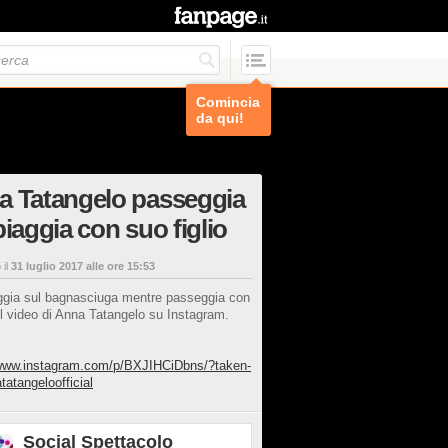
Comincia
da qui!
a Tatangelo passeggia
piaggia con suo figlio
 il
31 luglio 2017 alle ore 15:53
ggia sul bagnasciuga mentre passeggia con
o: il video di Anna Tatangelo su Instagram.
/www.instagram.com/p/BXJIHCiDbns/?taken-
atangeloofficial
Social Spettacolo