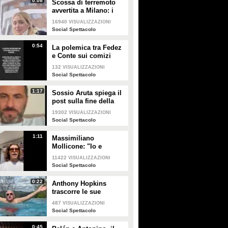
0:08
Scossa di terremoto
avvertita a Milano: i
Ferragnez scendono in
16940
VISUALIZZAZIONI
strada spaventati
Social Spettacolo
0:54
La polemica tra Fedez
e Conte sui comizi
elettorali senza regole
132
VISUALIZZAZIONI
e i concerti senza
Social Spettacolo
pubblico
1:17
Sossio Aruta spiega il
post sulla fine della
sua storia con Ursula
19302
VISUALIZZAZIONI
Bennardo
Social Spettacolo
1:11
Massimiliano
Mollicone: "Io e
Vanessa non stiamo
11422
VISUALIZZAZIONI
più insieme"
Social Spettacolo
0:22
Anthony Hopkins
trascorre le sue
vacanze in Toscana e
487
VISUALIZZAZIONI
canta "Bella ciao"
Social Spettacolo
0:45