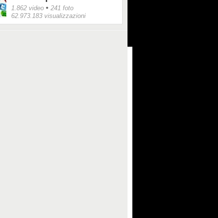
•
1.862 video
241 foto
62.973.183 visualizzazioni