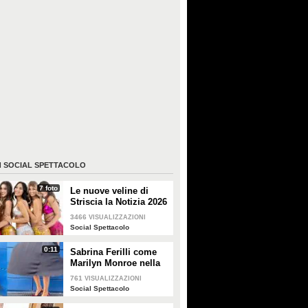
I
SOCIAL SPETTACOLO
7 foto
Le nuove veline di
Striscia la Notizia 2026
3466
VISUALIZZAZIONI
Social Spettacolo
0:11
Sabrina Ferilli come
Marilyn Monroe nella
celebra scena della
761
VISUALIZZAZIONI
gonna
Social Spettacolo