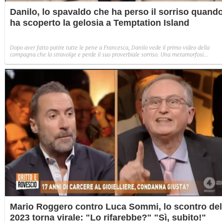
Danilo, lo spavaldo che ha perso il sorriso quand
ha scoperto la gelosia a Temptation Island
Dopo aver fatto patire tutte le pene a Francesca, Danilo vede il primo video della
compagna che lo stravolge e perde il suo proverbiale sorriso. Una metamorfosi
improvvisa che, a suo modo, è simbolo del programma.
Mario Roggero contro Luca Sommi, lo scontro del
2023 torna virale: "Lo rifarebbe?" "Sì, subito!"