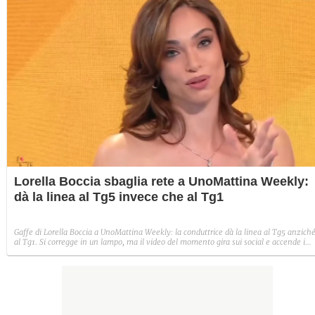
Lorella Boccia sbaglia rete a UnoMattina Weekly:
dà la linea al Tg5 invece che al Tg1
Gaffe di Lorella Boccia a UnoMattina Weekly: la conduttrice dà la linea al Tg5 anzich
al Tg1. Si corregge in un lampo, ma il video del momento gira sui social e accende i
commenti sulla rete.