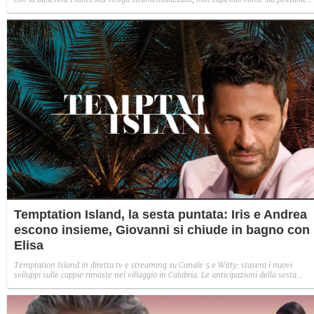
indignarsi davanti all'amore.
Temptation Island, la sesta puntata: Iris e Andrea
escono insieme, Giovanni si chiude in bagno con
Elisa
Temptation Island in diretta tv e streaming su Canale 5 e Witty: stasera i nuovi
sviluppi sulle coppie rimaste nel villaggio in Calabria. Le anticipazioni della sesta
puntata: Iris torna con Andrea ed escono insieme, Diamante vuole sposare Bernadett
Sabrina rifiuta il falò con Giovanni e si avvicina a Lory.