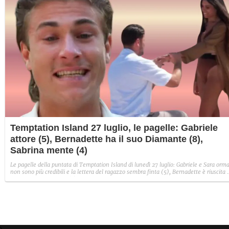
Temptation Island 27 luglio, le pagelle: Gabriele
attore (5), Bernadette ha il suo Diamante (8),
Sabrina mente (4)
Le pagelle della puntata di Temptation Island di lunedì 27 luglio: Gabriele e Sara orma
non sono più credibili e la lettera del ragazzo sembra finta (5), Bernadette è riuscita 
avere il suo Diamante (8) e Sabrina ha negato il bacio con Lory, tradendo di fatto sia
Giovanni che se stessa in un solo momento (4).