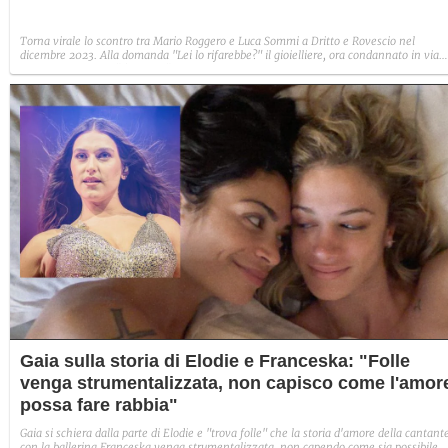
Torna virale lo scontro tra Mario Roggero e Luca Sommi a Dritto e Rovescio nel
dicembre 2023. Alla domanda "Lei lo rifarebbe?" il gioielliere, ora condannato in via
definitiva, rispose: "Sì, subito".
Gaia sulla storia di Elodie e Franceska: "Folle
venga strumentalizzata, non capisco come l'amor
possa fare rabbia"
Gaia si schiera dalla parte di Elodie e "trova folle" che la storia d'amore della cantant
con la ballerina Franceska venga strumentalizzata, non capendo come sia possibile