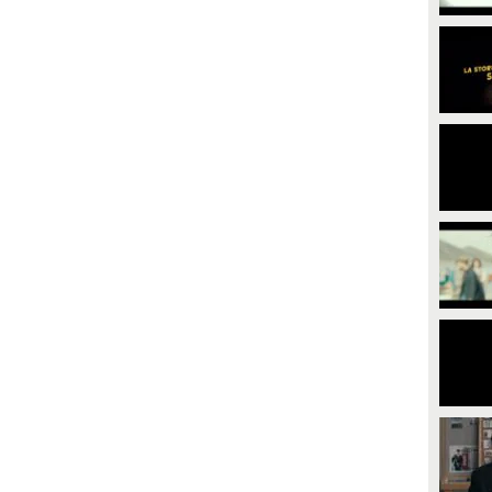
PLAY
PLAY
630
• di
CineMust
324348
• di
CineMust