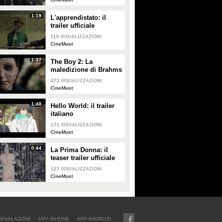
1:19
L'apprendistato: il
trailer ufficiale
110
VISUALIZZAZIONI
CineMust
1:37
The Boy 2: La
maledizione di Brahms
- il trailer italiano
373
VISUALIZZAZIONI
CineMust
1:48
Hello World: il trailer
italiano
171
VISUALIZZAZIONI
CineMust
0:44
La Prima Donna: il
teaser trailer ufficiale
127
VISUALIZZAZIONI
CineMust
GNALAZIONI
APP IPHONE
APP ANDROID