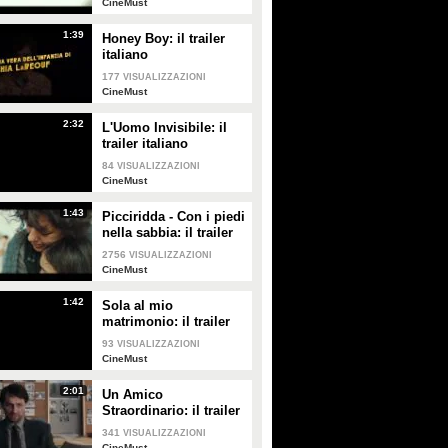
CineMust
PLAY
PLAY
1:39
Honey Boy: il trailer
522
• di
CineMust
1109
• di
CineMust
italiano
177
VISUALIZZAZIONI
CineMust
2:32
L'Uomo Invisibile: il
trailer italiano
84
VISUALIZZAZIONI
CineMust
1:43
Picciridda - Con i piedi
nella sabbia: il trailer
italiano
2756
VISUALIZZAZIONI
CineMust
1:42
Sola al mio
matrimonio: il trailer
italiano
93
VISUALIZZAZIONI
CineMust
2:01
Un Amico
Straordinario: il trailer
italiano
341
VISUALIZZAZIONI
CineMust