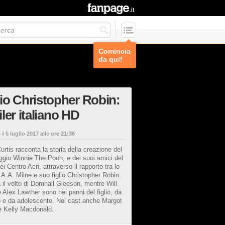
Comincia
da qui!
o Christopher Robin:
ailer italiano HD
 il
5 luglio 2017 alle ore 21:36
rtis racconta la storia della creazione del
gio Winnie The Pooh, e dei suoi amici del
i Centro Acri, attraverso il rapporto tra lo
e A.A. Milne e suo figlio Christopher Robin.
 il volto di Domhall Gleeson, mentre Will
e Alex Lawther sono nei panni del figlio, da
 e da adolescente. Nel cast anche Margot
e Kelly Macdonald.