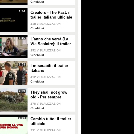
CineMust
1:34
Creators - The Past: il
trailer italiano ufficiale
418
VISUALIZZAZIONI
CineMust
1:46
L'anno che verrà (La
Vie Scolaire): il trailer
originale
252
VISUALIZZAZIONI
Patti Cake$: il trailer
CineMust
Wish Upon: il trailer italiano
italiano HD
HD
1:58
I miserabili: il trailer
italiano
412
VISUALIZZAZIONI
CineMust
PLAY
PLAY
2:29
They shall not grow
734
• di
CineMust
832
• di
CineMust
old - Per sempre
giovani: il trailer
278
VISUALIZZAZIONI
italiano
CineMust
La principessa e l'aquila: il
Overdrive: il teaser trailer
trailer italiano HD
italiano HD
1:39
Cambio tutto: il trailer
ufficiale
391
VISUALIZZAZIONI