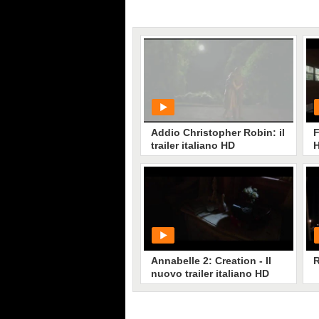
Addio Christopher Robin: il
F
trailer italiano HD
PLAY
619
• di
CineMust
Annabelle 2: Creation - Il
R
nuovo trailer italiano HD