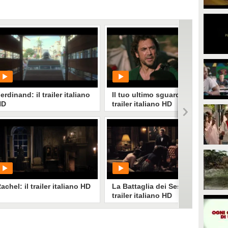
erdinand: il trailer italiano
Il tuo ultimo sguardo: il
HD
trailer italiano HD
PLAY
PLAY
2715
• di
CineMust
1173
• di
CineMust
achel: il trailer italiano HD
La Battaglia dei Sessi: il
trailer italiano HD