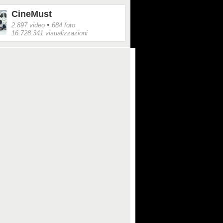
CineMust
•
2.897 video
684 foto
16.728.341 visualizzazioni