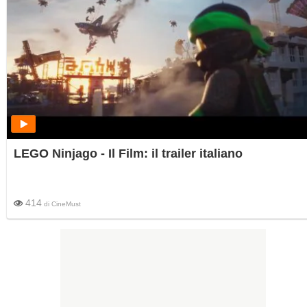
LEGO Ninjago - Il Film: il trailer italiano
414
di
CineMust