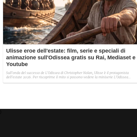
Ulisse eroe dell'estate: film, serie e speciali di
animazione sull'Odissea gratis su Rai, Mediaset e
Youtube
Sull'onda del successo de L'Odissea di Christopher Nolan, Ulisse è il protagonista
dell'estate 2026. Per riscoprirne il mito si possono vedere la miniserie L'Odissea
(stasera su Iris), i documentari Ulisse: il primo eroe e La mossa di Ulisse su Mediaset
Infinity, il classico del 1954 su RaiPlay e il film d'animazione di Mondo TV su YouTub
)