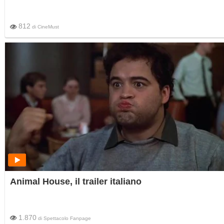
812
di
CineMust
Animal House, il trailer italiano
1.870
di
Spettacolo Fanpage