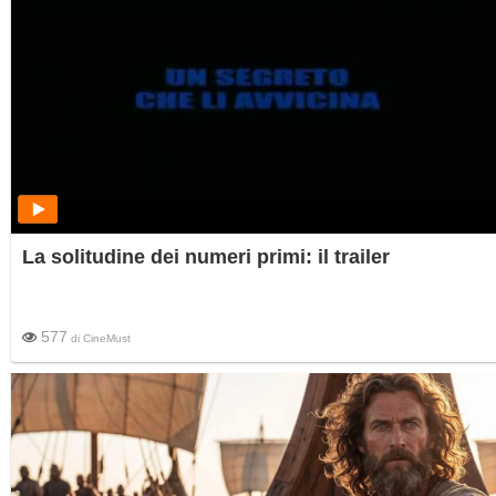
La solitudine dei numeri primi: il trailer
577
di
CineMust