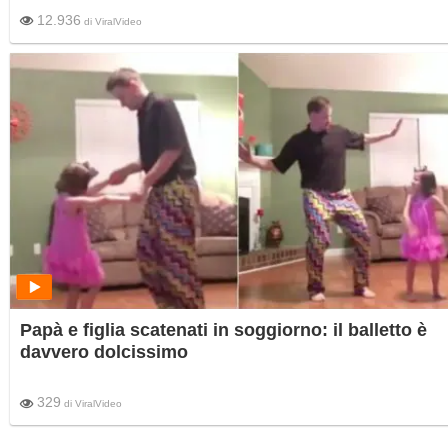
12.936
di
ViralVideo
Papà e figlia scatenati in soggiorno: il balletto è
davvero dolcissimo
329
di
ViralVideo