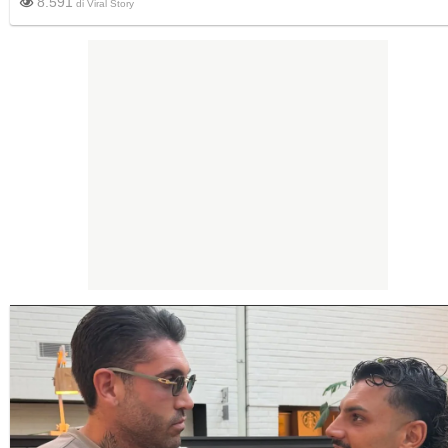
8.591
di
Viral Story