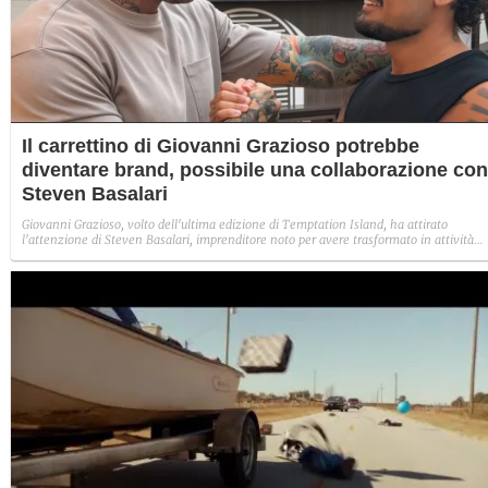
Il carrettino di Giovanni Grazioso potrebbe
diventare brand, possibile una collaborazione con
Steven Basalari
Giovanni Grazioso, volto dell'ultima edizione di Temptation Island, ha attirato
l'attenzione di Steven Basalari, imprenditore noto per avere trasformato in attività
commerciali di successo alcuni dei fenomeni più virali della rete. A fare da ponte tra i
due è stato il "carrettino delle brioche" del siciliano, che potrebbe diventare il punto d
partenza di una nuova collaborazione.