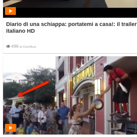
Diario di una schiappa: portatemi a casa!: il trailer
italiano HD
496
di
CineMust