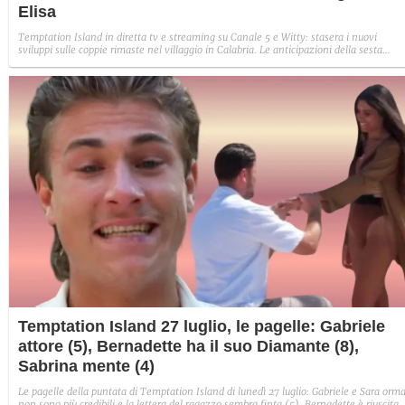
Elisa
Temptation Island in diretta tv e streaming su Canale 5 e Witty: stasera i nuovi
sviluppi sulle coppie rimaste nel villaggio in Calabria. Le anticipazioni della sesta
puntata: Iris torna con Andrea ed escono insieme, Diamante vuole sposare Bernadett
Sabrina rifiuta il falò con Giovanni e si avvicina a Lory.
Temptation Island 27 luglio, le pagelle: Gabriele
attore (5), Bernadette ha il suo Diamante (8),
Sabrina mente (4)
Le pagelle della puntata di Temptation Island di lunedì 27 luglio: Gabriele e Sara orma
non sono più credibili e la lettera del ragazzo sembra finta (5), Bernadette è riuscita 