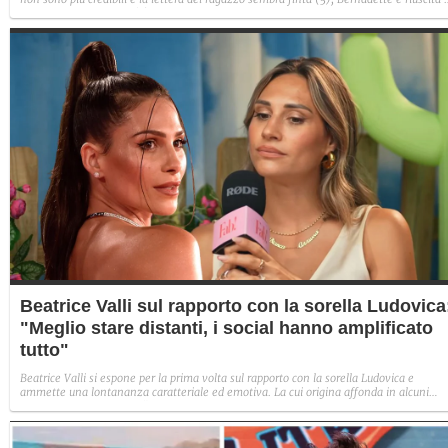
avere il suo Diamante (8) e Sabrina ha negato il bacio con Lory, tradendo di fatto sia
Giovanni che se stessa in un solo momento (4).
Beatrice Valli sul rapporto con la sorella Ludovica
"Meglio stare distanti, i social hanno amplificato
tutto"
Beatrice Valli si espone per la prima volta sul rapporto con la sorella Ludovica e
ammette una lontananza caratteriale ed emotiva. La cui origina affonda in alcuni
traumi familiari irrisolti: "Quando mia madre era in depressione, io e Eleonora
aiutavamo. Non perché non volesse farlo, ma perché era più piccola e aveva un vissu
diverso".