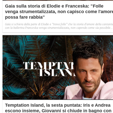
Gaia sulla storia di Elodie e Franceska: "Folle
venga strumentalizzata, non capisco come l'amor
possa fare rabbia"
Gaia si schiera dalla parte di Elodie e "trova folle" che la storia d'amore della cantant
con la ballerina Franceska venga strumentalizzata, non capendo come sia possibile
indignarsi davanti all'amore.
Temptation Island, la sesta puntata: Iris e Andrea
escono insieme, Giovanni si chiude in bagno con