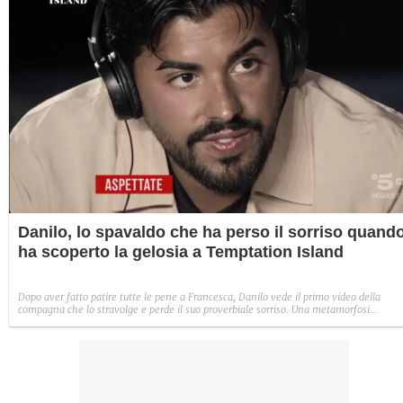
Danilo, lo spavaldo che ha perso il sorriso quand
ha scoperto la gelosia a Temptation Island
Dopo aver fatto patire tutte le pene a Francesca, Danilo vede il primo video della
compagna che lo stravolge e perde il suo proverbiale sorriso. Una metamorfosi
improvvisa che, a suo modo, è simbolo del programma.