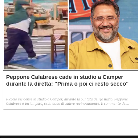
Peppone Calabrese cade in studio a Camper
durante la diretta: "Prima o poi ci resto secco"
Piccolo incidente in studio a Camper, durante la puntata del 30 luglio. Peppone
Calabrese è inciampato, rischiando di cadere rovinosamente. Il commento del
conduttore a Fanpage.it: "Per fortuna, il mio rinomato atletismo ha evitato il peggio".