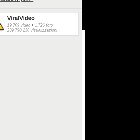
ViralVideo
•
19.709 video
1.726 foto
239.798.230 visualizzazioni