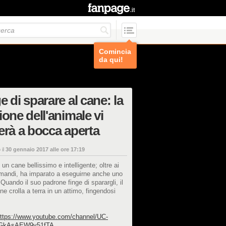
Comincia
da qui!
e di sparare al cane: la
ione dell'animale vi
erà a bocca aperta
 il
30 gennaio 2017 alle ore 17:19
un cane bellissimo e intelligente; oltre ai
omandi, ha imparato a eseguirne anche uno
. Quando il suo padrone finge di sparargli, il
ne crolla a terra in un attimo, fingendosi
ttps://www.youtube.com/channel/UC-
-GkAsAEW9y51fTA