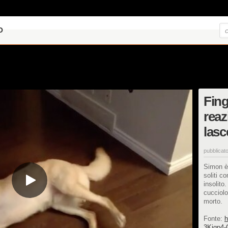
O
Fing
reaz
lasc
pubblicato
Simon è 
soliti c
insolito
cucciolo
morto.
Fonte:
h
3Kigp4