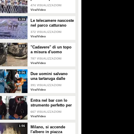
rompe facendole
474
VISUALIZZAZIONI
cadere giù
ViralVideo
3:39
Le telecamere nascoste
nel parco catturano
uno spettacolo
372
VISUALIZZAZIONI
naturale mozzafiato
ViralVideo
0:11
"Cadavere" di un topo
a misura d'uomo
ritrovato nelle fogne:
787
VISUALIZZAZIONI
poi si scopre di cosa si
ViralVideo
tratta
0:56
Due uomini salvano
una tartaruga dalle
fauci di uno squalo
391
VISUALIZZAZIONI
tigre affamato
ViralVideo
1:08
Entra nel bar con lo
strumento perfetto per
consumare la
667
VISUALIZZAZIONI
colazione da asporto
ViralVideo
1:56
Milano, si accende
l'albero in piazza