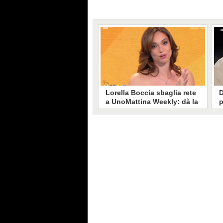
Lorella Boccia sbaglia rete
D
a UnoMattina Weekly: dà la
p
linea al Tg5 invece che al
s
Tg1
T
Gaffe di Lorella Boccia a
D
UnoMattina Weekly: la conduttrice
p
dà la linea al Tg5 anziché al Tg1.
p
Si corregge in un lampo, ma il
l
video del momento gira sui social
p
e accende i commenti sulla rete.
m
s
p