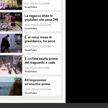
Duomo
412
VISUALIZZAZIONI
ViralVideo
2:19
La ragazza sfida lo
youtuber che pesa 240
kg e lo mette KO
3251
VISUALIZZAZIONI
ViralVideo
3:08
È al nono mese di
gravidanza, tra poco
sarà mamma ma non
1551
VISUALIZZAZIONI
vuole smettere di
ViralVideo
ballare
0:23
Il ciclista esulta prima
del traguardo e cade
rovinosamente
545
VISUALIZZAZIONI
ViralVideo
0:52
All'improvviso
un'enorme pinna
spunta fuori mentre
1099
VISUALIZZAZIONI
sono in kayak
ViralVideo