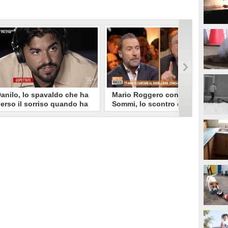
anilo, lo spavaldo che ha
Mario Roggero contro Luca
erso il sorriso quando ha
Sommi, lo scontro del 2023
coperto la gelosia a
torna virale: "Lo
emptation Island
rifarebbe?" "Sì, subito!"
opo aver fatto patire tutte le
Torna virale lo scontro tra Mario
ene a Francesca, Danilo vede il
Roggero e Luca Sommi a Dritto e
rimo video della compagna che
Rovescio nel dicembre 2023. Alla
o stravolge e perde il suo
domanda "Lei lo rifarebbe?" il
roverbiale sorriso. Una
gioielliere, ora condannato in via
etamorfosi improvvisa che, a
definitiva, rispose: "Sì, subito".
uo modo, è simbolo del
rogramma.