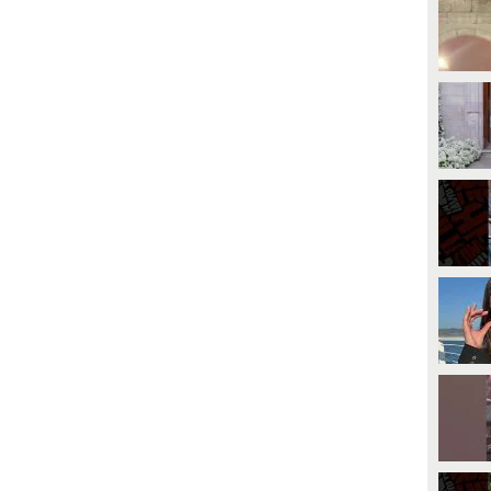
PLAY
GUARDA
23423
• di
Spettacolo Fanpage
15839
• di
Spettacolo Fanpage