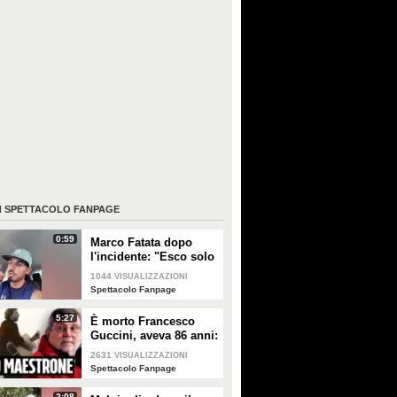
I
SPETTACOLO FANPAGE
0:59
Marco Fatata dopo
l'incidente: "Esco solo
di sera, i primi tempi
1044
VISUALIZZAZIONI
non riuscivo a
Spettacolo Fanpage
guardarmi"
5:27
È morto Francesco
Guccini, aveva 86 anni:
è stato uno dei
2631
VISUALIZZAZIONI
cantautori più
Spettacolo Fanpage
importanti di sempre
2:08