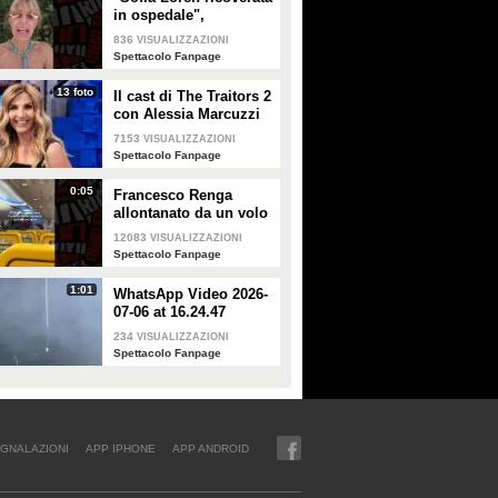
in ospedale",
Alessandra Mussolini
836
VISUALIZZAZIONI
smentisce: "È serena e
Spettacolo Fanpage
forte"
13 foto
Il cast di The Traitors 2
con Alessia Marcuzzi
7153
VISUALIZZAZIONI
Spettacolo Fanpage
0:05
Francesco Renga
allontanato da un volo
Ryanair dopo una
12083
VISUALIZZAZIONI
discussione con gli
Spettacolo Fanpage
steward
1:01
WhatsApp Video 2026-
07-06 at 16.24.47
234
VISUALIZZAZIONI
Spettacolo Fanpage
GNALAZIONI
APP IPHONE
APP ANDROID