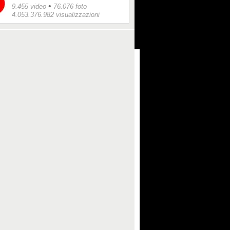
•
9.455 video
76.076 foto
4.053.376.982 visualizzazioni