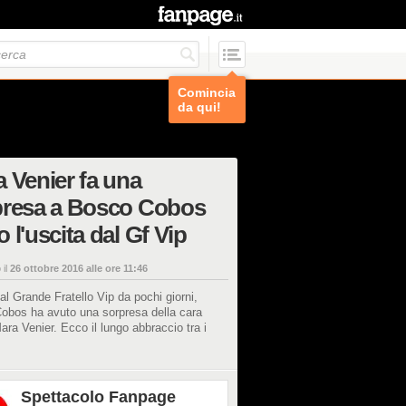
Comincia
da qui!
 Venier fa una
presa a Bosco Cobos
 l'uscita dal Gf Vip
 il
26 ottobre 2016 alle ore 11:46
al Grande Fratello Vip da pochi giorni,
obos ha avuto una sorpresa della cara
ra Venier. Ecco il lungo abbraccio tra i
Spettacolo Fanpage