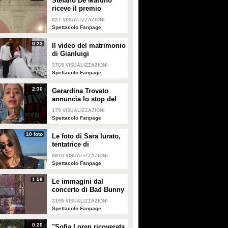
Stefano De Martino
GUARDA
GUARDA
riceve il premio
intitolato al padre
827
VISUALIZZAZIONI
Enrico
6442
• di
Spettacolo Fanpage
164189
• di
Spettacolo Fanpage
Spettacolo Fanpage
0:23
Il video del matrimonio
di Gianluigi
Donnarumma e Alessia
3765
VISUALIZZAZIONI
Elefante
Spettacolo Fanpage
2:30
Gerardina Trovato
annuncia lo stop del
tour per problemi di
179
VISUALIZZAZIONI
salute
Spettacolo Fanpage
10 foto
Le foto di Sara Iurato,
tentatrice di
Temptation Island 2026
6910
VISUALIZZAZIONI
Spettacolo Fanpage
1:58
Le immagini dal
concerto di Bad Bunny
a Milano
3195
VISUALIZZAZIONI
Spettacolo Fanpage
0:20
"Sofia Loren ricoverata