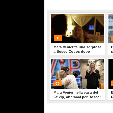
Mara Venier fa una sorpresa
B
a Bosco Cobos dopo
s
l'uscita dal Gf Vip
PLAY
G
3423
• di
Spettacolo Fanpage
Mara Venier nella casa del
B
Gf Vip, abbracci per Bosco:
R
"Sei speciale"
d