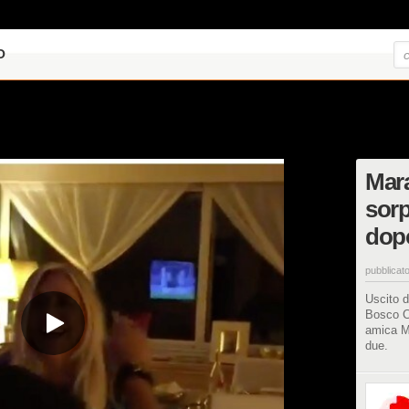
O
Mara
sor
dopo
pubblicato
Uscito d
Bosco C
amica Ma
due.