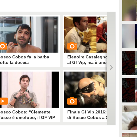
osco Cobos fa la barba
Elenoire Casalegno sviene
otto la doccia
al Gf Vip, ma è uno scherzo
UARDA
GUARDA
4698
• di
Spettacolo Fanpage
592395
• di
Spettacolo Fanpage
osco Cobos: “Clemente
Finale Gf Vip 2016: il bacio
usso è omofobo, il GF VIP
di Bosco Cobos a Stefano
oveva squalificarlo prima"
Bettarini