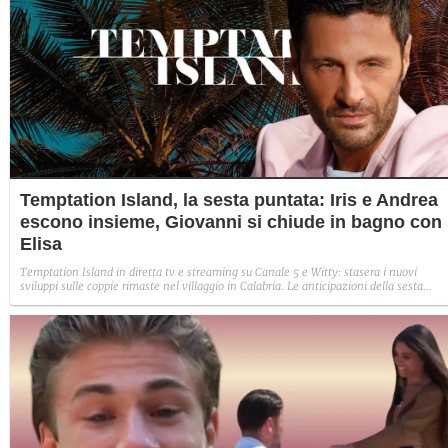
Temptation Island, la sesta puntata: Iris e Andrea
escono insieme, Giovanni si chiude in bagno con
Elisa
Temptation Island in diretta tv e streaming su Canale 5 e Witty: stasera i nuovi
sviluppi sulle coppie rimaste nel villaggio in Calabria. Le anticipazioni della sesta
puntata: Iris torna con Andrea ed escono insieme, Diamante vuole sposare Bernadett
Sabrina rifiuta il falò con Giovanni e si avvicina a Lory.