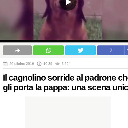
7
20 ottobre 2016
10:39
3.524
Il cagnolino sorride al padrone c
gli porta la pappa: una scena uni