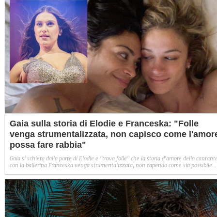
Gaia sulla storia di Elodie e Franceska: "Folle
venga strumentalizzata, non capisco come l'amor
possa fare rabbia"
Gaia si schiera dalla parte di Elodie e "trova folle" che la storia d'amore della cantant
con la ballerina Franceska venga strumentalizzata, non capendo come sia possibile
indignarsi davanti all'amore.