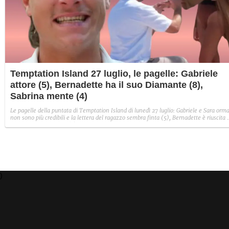
Temptation Island 27 luglio, le pagelle: Gabriele
attore (5), Bernadette ha il suo Diamante (8),
Sabrina mente (4)
Le pagelle della puntata di Temptation Island di lunedì 27 luglio: Gabriele e Sara orma
non sono più credibili e la lettera del ragazzo sembra finta (5), Bernadette è riuscita 
avere il suo Diamante (8) e Sabrina ha negato il bacio con Lory, tradendo di fatto sia
Giovanni che se stessa in un solo momento (4).
)