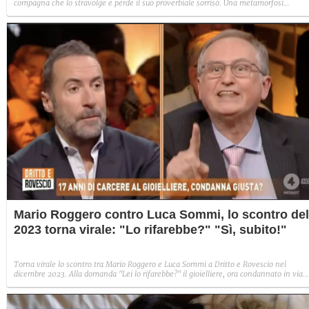
compagna che lo stravolge e perde il suo proverbiale sorriso. Una metamorfosi
improvvisa che, a suo modo, è simbolo del programma.
Mario Roggero contro Luca Sommi, lo scontro del
2023 torna virale: "Lo rifarebbe?" "Sì, subito!"
Torna virale lo scontro tra Mario Roggero e Luca Sommi a Dritto e Rovescio nel
dicembre 2023. Alla domanda "Lei lo rifarebbe?" il gioielliere, ora condannato in via
definitiva, rispose: "Sì, subito".