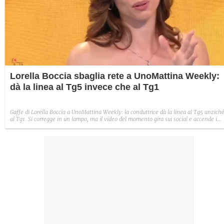
Lorella Boccia sbaglia rete a UnoMattina Weekly:
dà la linea al Tg5 invece che al Tg1
Gaffe di Lorella Boccia a UnoMattina Weekly: la conduttrice dà la linea al Tg5 anzich
al Tg1. Si corregge in un lampo, ma il video del momento gira sui social e accende i
commenti sulla rete.