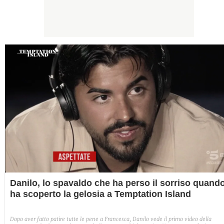
Danilo, lo spavaldo che ha perso il sorriso quand
ha scoperto la gelosia a Temptation Island
Dopo aver fatto patire tutte le pene a Francesca, Danilo vede il primo video della