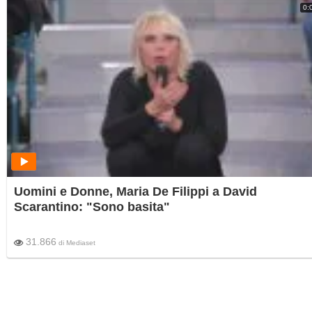
0:
Uomini e Donne, Maria De Filippi a David
Scarantino: "Sono basita"
31.866
di
Mediaset