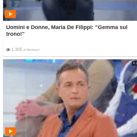
Uomini e Donne, Maria De Filippi: "Gemma sul
trono!"
1.305
di
Mediaset
9: