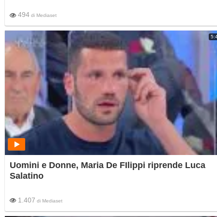
494
di
Mediaset
5:
Uomini e Donne, Maria De FIlippi riprende Luca
Salatino
1.407
di
Mediaset