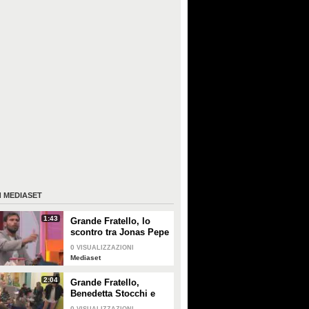
I
MEDIASET
1:43
Grande Fratello, lo
scontro tra Jonas Pepe
e Domenico D'Alterio
0
VISUALIZZAZIONI
Mediaset
2:04
Grande Fratello,
Benedetta Stocchi e
Francesca Carrara:
0