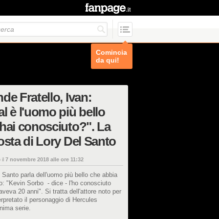
Comincia
da qui!
de Fratello, Ivan:
l è l'uomo più bello
hai conosciuto?". La
osta di Lory Del Santo
 il
7 novembre 2018 alle ore 11:32
 Santo parla dell'uomo più bello che abbia
o: "Kevin Sorbo - dice - l'ho conosciuto
veva 20 anni". Si tratta dell'attore noto per
erpretato il personaggio di Hercules
onima serie.