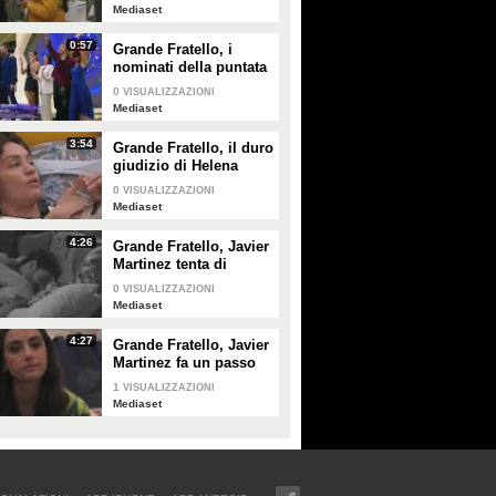
le ragioni del
Mediaset
rimprovero a Lorenzo
Spolverato
0:57
Grande Fratello, i
nominati della puntata
di giovedì 30 gennaio
0
VISUALIZZAZIONI
Mediaset
3:54
Grande Fratello, il duro
giudizio di Helena
Prestes su Zeudi Di
0
VISUALIZZAZIONI
Palma e Javier
Mediaset
Martinez
4:26
Grande Fratello, Javier
Martinez tenta di
confortare Zeudi Di
0
VISUALIZZAZIONI
Palma
Mediaset
4:27
Grande Fratello, Javier
Martinez fa un passo
indietro con Zeudi Di
1
VISUALIZZAZIONI
Palma
Mediaset