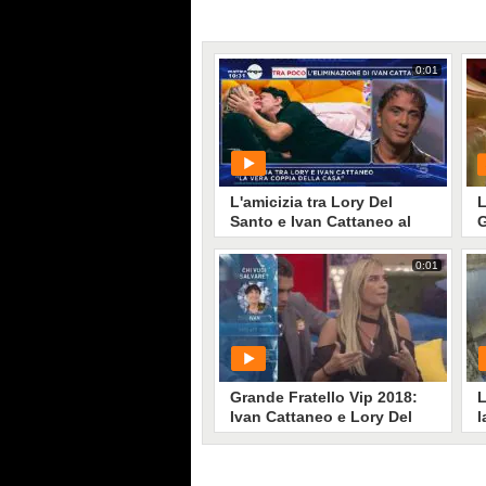
0:01
L'amicizia tra Lory Del
L
Santo e Ivan Cattaneo al
G
Grande Fratello Vip
0:01
PLAY
G
379
• di
Mediaset
Grande Fratello Vip 2018:
L
Ivan Cattaneo e Lory Del
l
Santo in nomination, lei
V
non ci sta