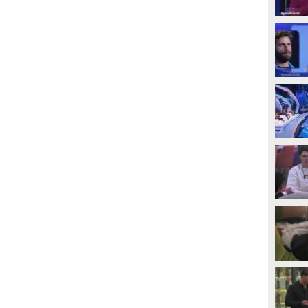
PLAY
PLAY
3550
• di
Mediaset
1196
• di
Mediaset