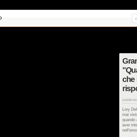
O
Gran
"Qua
che 
risp
pubblicato
Lory Del
mai vist
quando a
aver int
nell'om