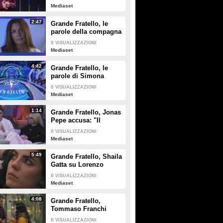
compagna Valentina
GUARDA
PLAY
Mediaset
2:47
Grande Fratello, le
1425922
• di
Spettacolo Fanpage
142
• di
Mediaset
parole della compagna
di Domenico D'Alterio
0
VISUALIZZAZIONI
Mediaset
4:42
Grande Fratello, le
parole di Simona
Ventura per Anita
0
VISUALIZZAZIONI
Mazzotta
Mediaset
1:14
Grande Fratello, Jonas
Pepe accusa: "Il
contatto tra alcuni è
0
VISUALIZZAZIONI
strategia"
Mediaset
5:49
Grande Fratello, Shaila
Gatta su Lorenzo
Spolverato: "Non
0
VISUALIZZAZIONI
siamo più noi due, è
Mediaset
troppo nel gioco"
4:08
Grande Fratello,
Tommaso Franchi
spiega a Shaila Gatta
0
VISUALIZZAZIONI