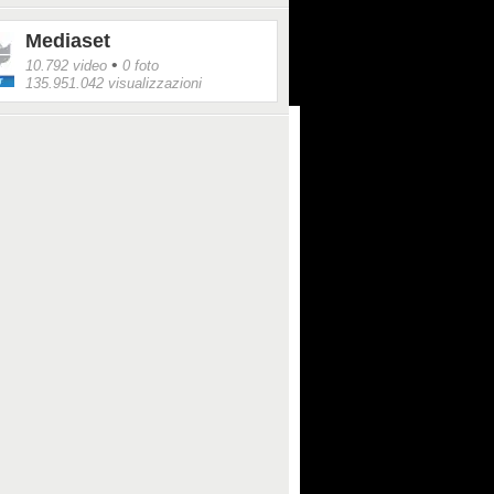
Mediaset
•
10.792 video
0 foto
135.951.042 visualizzazioni