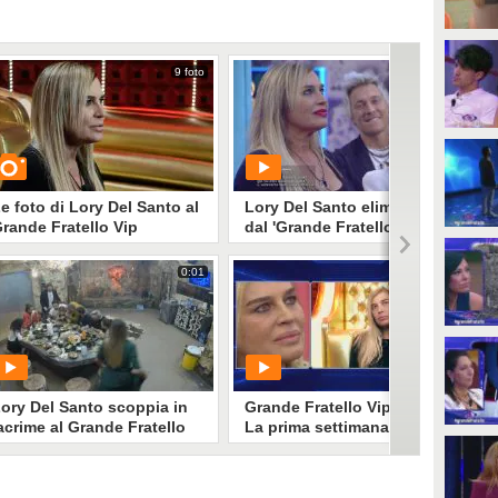
9 foto
0:01
e foto di Lory Del Santo al
Lory Del Santo eliminata
rande Fratello Vip
dal 'Grande Fratello Vip
2018'
0:01
0:01
UARDA
PLAY
125903
• di
Spettacolo Fanpage
5410
• di
Mediaset
ory Del Santo scoppia in
Grande Fratello Vip 2018:
acrime al Grande Fratello
La prima settimana di Lory
ip
Del Santo