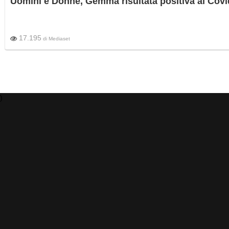
Uomini e Donne, Gemma risultata positiva al Covi
17.195
di
Mediaset
)