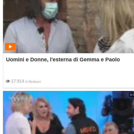
Uomini e Donne, l'esterna di Gemma e Paolo
17.914
di
Mediaset
0: