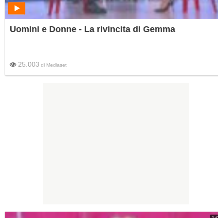
Uomini e Donne - La rivincita di Gemma
25.003
di
Mediaset
1: