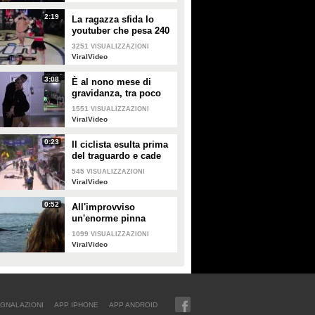
2:19
La ragazza sfida lo
youtuber che pesa 240
kg e lo mette KO
3251
VISUALIZZAZIONI
ViralVideo
3:08
È al nono mese di
gravidanza, tra poco
sarà mamma ma non
1551
VISUALIZZAZIONI
vuole smettere di
ViralVideo
ballare
0:23
Il ciclista esulta prima
del traguardo e cade
rovinosamente
545
VISUALIZZAZIONI
ViralVideo
0:52
All'improvviso
un'enorme pinna
spunta fuori mentre
1099
VISUALIZZAZIONI
sono in kayak
ViralVideo
GNALAZIONI
APP IPHONE
APP ANDROID