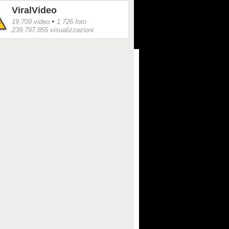
ViralVideo
•
19.709 video
1.726 foto
239.797.855 visualizzazioni