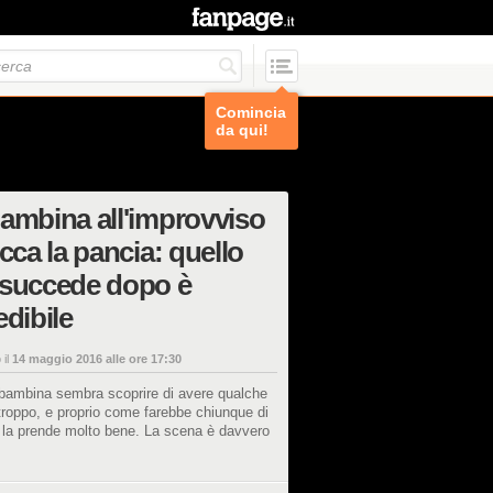
Comincia
da qui!
ambina all'improvviso
occa la pancia: quello
 succede dopo è
edibile
 il
14 maggio 2016 alle ore 17:30
bambina sembra scoprire di avere qualche
 troppo, e proprio come farebbe chiunque di
 la prende molto bene. La scena è davvero