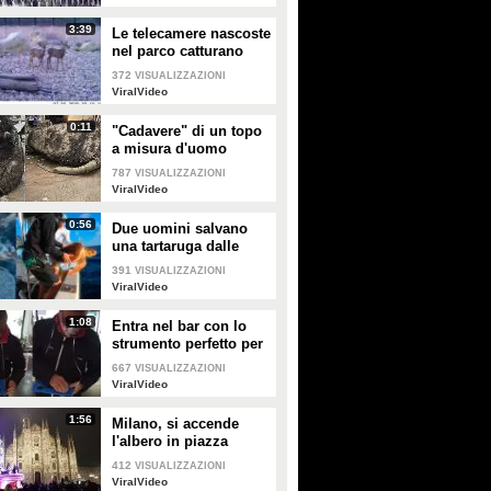
3:39
Le telecamere nascoste
nel parco catturano
uno spettacolo
372
VISUALIZZAZIONI
naturale mozzafiato
ViralVideo
0:11
"Cadavere" di un topo
a misura d'uomo
ritrovato nelle fogne:
787
VISUALIZZAZIONI
poi si scopre di cosa si
ViralVideo
tratta
0:56
Due uomini salvano
una tartaruga dalle
fauci di uno squalo
391
VISUALIZZAZIONI
tigre affamato
ViralVideo
1:08
Entra nel bar con lo
strumento perfetto per
consumare la
667
VISUALIZZAZIONI
colazione da asporto
ViralVideo
1:56
Milano, si accende
l'albero in piazza
Duomo
412
VISUALIZZAZIONI
ViralVideo