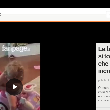
O
La b
si t
che
incr
pubblicato
Questa 
chilo di
noi, non
comica.