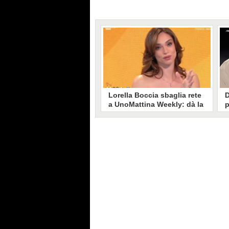
Lorella Boccia sbaglia rete
D
a UnoMattina Weekly: dà la
p
linea al Tg5 invece che al
s
Tg1
T
Gaffe di Lorella Boccia a
D
UnoMattina Weekly: la conduttrice
p
dà la linea al Tg5 anziché al Tg1.
p
Si corregge in un lampo, ma il
l
video del momento gira sui social
p
e accende i commenti sulla rete.
m
s
p