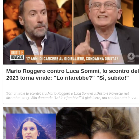
Mario Roggero contro Luca Sommi, lo scontro del
2023 torna virale: "Lo rifarebbe?" "Sì, subito!"
Torna virale lo scontro tra Mario Roggero e Luca Sommi a Dritto e Rovescio nel
dicembre 2023. Alla domanda "Lei lo rifarebbe?" il gioielliere, ora condannato in via
definitiva, rispose: "Sì, subito".