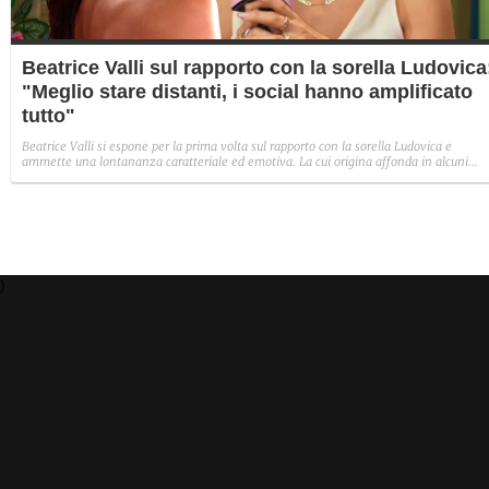
Beatrice Valli sul rapporto con la sorella Ludovica
"Meglio stare distanti, i social hanno amplificato
tutto"
Beatrice Valli si espone per la prima volta sul rapporto con la sorella Ludovica e
ammette una lontananza caratteriale ed emotiva. La cui origina affonda in alcuni
traumi familiari irrisolti: "Quando mia madre era in depressione, io e Eleonora
aiutavamo. Non perché non volesse farlo, ma perché era più piccola e aveva un vissu
diverso".
)