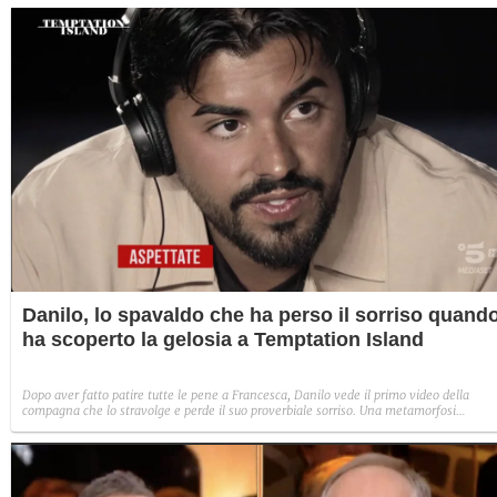
Danilo, lo spavaldo che ha perso il sorriso quand
ha scoperto la gelosia a Temptation Island
Dopo aver fatto patire tutte le pene a Francesca, Danilo vede il primo video della
compagna che lo stravolge e perde il suo proverbiale sorriso. Una metamorfosi
improvvisa che, a suo modo, è simbolo del programma.