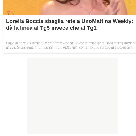
Lorella Boccia sbaglia rete a UnoMattina Weekly:
dà la linea al Tg5 invece che al Tg1
Gaffe di Lorella Boccia a UnoMattina Weekly: la conduttrice dà la linea al Tg5 anzich
al Tg1. Si corregge in un lampo, ma il video del momento gira sui social e accende i
commenti sulla rete.