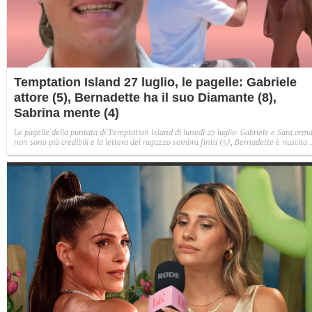
Temptation Island 27 luglio, le pagelle: Gabriele
attore (5), Bernadette ha il suo Diamante (8),
Sabrina mente (4)
Le pagelle della puntata di Temptation Island di lunedì 27 luglio: Gabriele e Sara orma
non sono più credibili e la lettera del ragazzo sembra finta (5), Bernadette è riuscita 
avere il suo Diamante (8) e Sabrina ha negato il bacio con Lory, tradendo di fatto sia
Giovanni che se stessa in un solo momento (4).