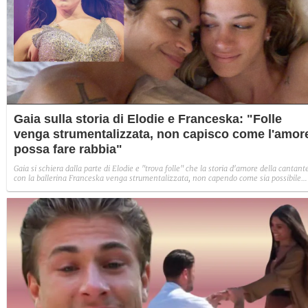
Gaia sulla storia di Elodie e Franceska: "Folle
venga strumentalizzata, non capisco come l'amor
possa fare rabbia"
Gaia si schiera dalla parte di Elodie e "trova folle" che la storia d'amore della cantant
con la ballerina Franceska venga strumentalizzata, non capendo come sia possibile
indignarsi davanti all'amore.