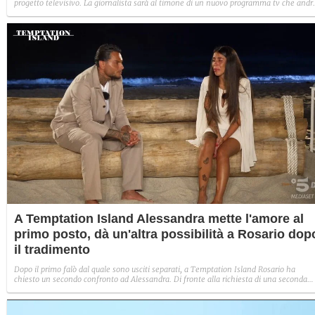
progetto televisivo. La giornalista sarà al timone di un nuovo programma tv che andr
in onda su una rete di San Marino.
A Temptation Island Alessandra mette l'amore al
primo posto, dà un'altra possibilità a Rosario dop
il tradimento
Dopo il primo falò dal quale sono usciti separati, a Temptation Island Rosario ha
chiesto un secondo confronto ad Alessandra. Di fronte alla richiesta di una seconda
possibilità al loro rapporto, la ragazza ha ceduto mossa dall'amore. Ha esitato
nell'accettare ma alla fine i sentimenti hanno avuto la meglio: "Mi manchi, ma ho
paura succeda lo stesso".