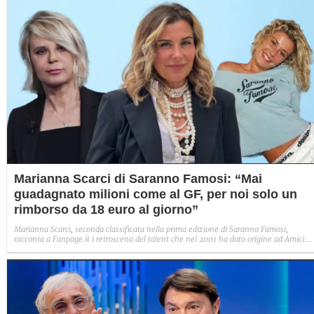
Marianna Scarci di Saranno Famosi: “Mai
guadagnato milioni come al GF, per noi solo un
rimborso da 18 euro al giorno”
Marianna Scarci, seconda classificata nella prima edizione di Saranno Famosi,
racconta a Fanpage.it i retroscena del talent che nel 2001 ha dato origine ad Amici:
“Non abbiamo guadagnato milioni come il Grande Fratello, avevamo solo un rimbors
spese da 18 euro al giorno”.