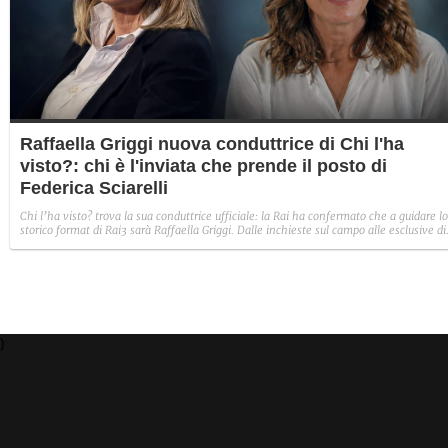
Raffaella Griggi nuova conduttrice di Chi l'ha
visto?: chi è l'inviata che prende il posto di
Federica Sciarelli
Chi l’ha visto? trova la sua conduttrice ufficiale: la Rai ha confermato che a guidare lo
storico format di Rai3 sarà Raffaella Griggi. Dalle inchieste sul campo alle esclusive di
cronaca nera, ecco chi è la giornalista che raccoglie l'eredità di Federica Sciarelli.
)