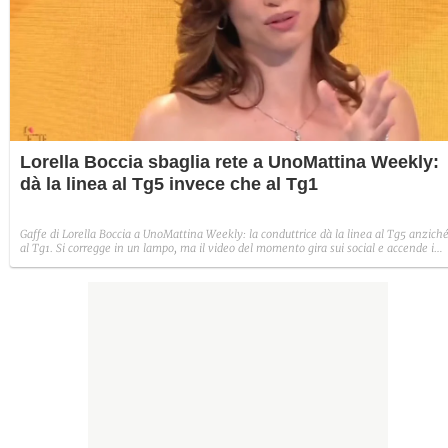
Lorella Boccia sbaglia rete a UnoMattina Weekly:
dà la linea al Tg5 invece che al Tg1
Gaffe di Lorella Boccia a UnoMattina Weekly: la conduttrice dà la linea al Tg5 anzich
al Tg1. Si corregge in un lampo, ma il video del momento gira sui social e accende i
commenti sulla rete.