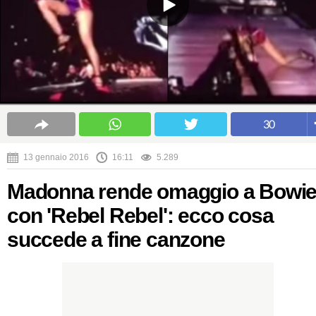
30
13 gennaio 2016
16:11
5.289
Madonna rende omaggio a Bowi
con 'Rebel Rebel': ecco cosa
succede a fine canzone