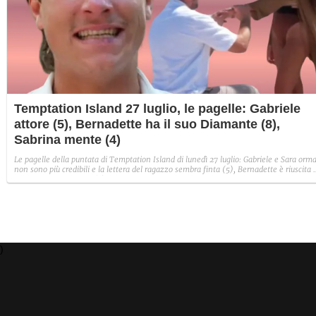
Temptation Island 27 luglio, le pagelle: Gabriele
attore (5), Bernadette ha il suo Diamante (8),
Sabrina mente (4)
Le pagelle della puntata di Temptation Island di lunedì 27 luglio: Gabriele e Sara orma
non sono più credibili e la lettera del ragazzo sembra finta (5), Bernadette è riuscita 
avere il suo Diamante (8) e Sabrina ha negato il bacio con Lory, tradendo di fatto sia
Giovanni che se stessa in un solo momento (4).
)