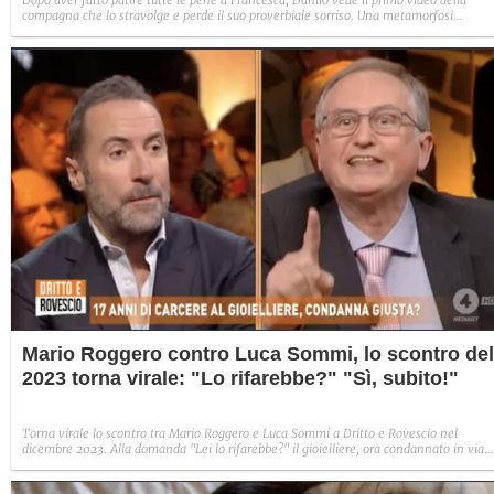
Dopo aver fatto patire tutte le pene a Francesca, Danilo vede il primo video della
compagna che lo stravolge e perde il suo proverbiale sorriso. Una metamorfosi
improvvisa che, a suo modo, è simbolo del programma.
Mario Roggero contro Luca Sommi, lo scontro del
2023 torna virale: "Lo rifarebbe?" "Sì, subito!"
Torna virale lo scontro tra Mario Roggero e Luca Sommi a Dritto e Rovescio nel
dicembre 2023. Alla domanda "Lei lo rifarebbe?" il gioielliere, ora condannato in via
definitiva, rispose: "Sì, subito".