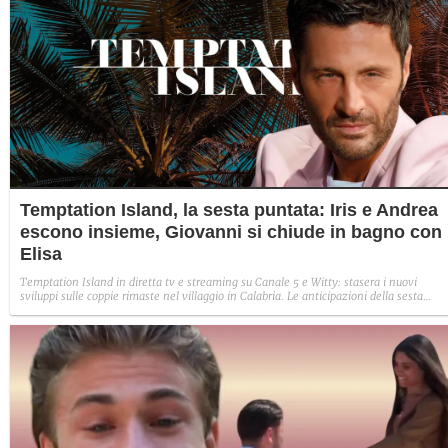
Temptation Island, la sesta puntata: Iris e Andrea
escono insieme, Giovanni si chiude in bagno con
Elisa
Temptation Island in diretta tv e streaming su Canale 5 e Witty: stasera i nuovi
sviluppi sulle coppie rimaste nel villaggio in Calabria. Le anticipazioni della sesta
puntata: Iris torna con Andrea ed escono insieme, Diamante vuole sposare Bernadett
Sabrina rifiuta il falò con Giovanni e si avvicina a Lory.