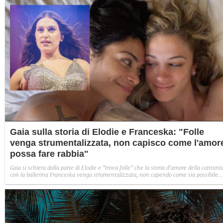
Gaia sulla storia di Elodie e Franceska: "Folle
venga strumentalizzata, non capisco come l'amor
possa fare rabbia"
Gaia si schiera dalla parte di Elodie e "trova folle" che la storia d'amore della cantant
con la ballerina Franceska venga strumentalizzata, non capendo come sia possibile
indignarsi davanti all'amore.