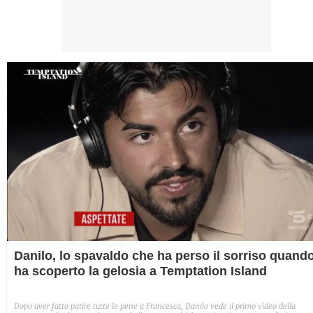
Danilo, lo spavaldo che ha perso il sorriso quand
ha scoperto la gelosia a Temptation Island
Dopo aver fatto patire tutte le pene a Francesca, Danilo vede il primo video della