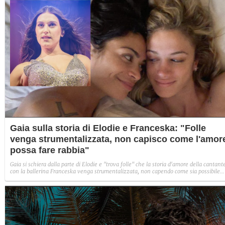
Gaia sulla storia di Elodie e Franceska: "Folle
venga strumentalizzata, non capisco come l'amor
possa fare rabbia"
Gaia si schiera dalla parte di Elodie e "trova folle" che la storia d'amore della cantant
con la ballerina Franceska venga strumentalizzata, non capendo come sia possibile
indignarsi davanti all'amore.