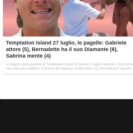
Temptation Island 27 luglio, le pagelle: Gabriele
attore (5), Bernadette ha il suo Diamante (8),
Sabrina mente (4)
Le pagelle della puntata di Temptation Island di lunedì 27 luglio: Gabriele e Sara orma
non sono più credibili e la lettera del ragazzo sembra finta (5), Bernadette è riuscita 
avere il suo Diamante (8) e Sabrina ha negato il bacio con Lory, tradendo di fatto sia
Giovanni che se stessa in un solo momento (4).
)