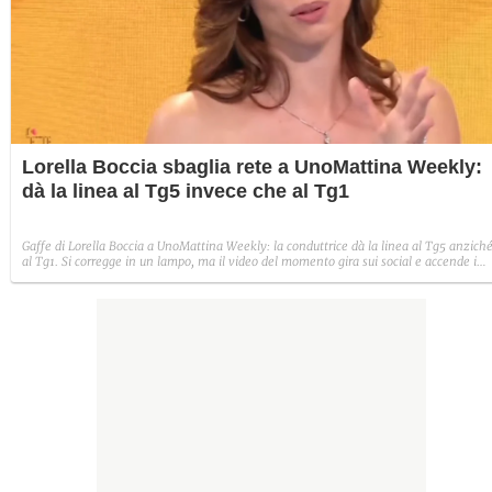
Lorella Boccia sbaglia rete a UnoMattina Weekly:
dà la linea al Tg5 invece che al Tg1
Gaffe di Lorella Boccia a UnoMattina Weekly: la conduttrice dà la linea al Tg5 anzich
al Tg1. Si corregge in un lampo, ma il video del momento gira sui social e accende i
commenti sulla rete.