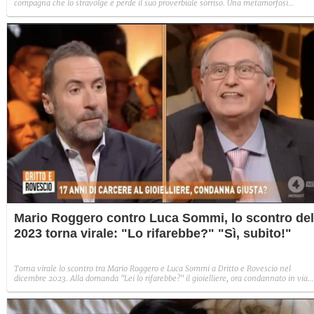
compagna che lo stravolge e perde il suo proverbiale sorriso. Una metamorfosi
improvvisa che, a suo modo, è simbolo del programma.
Mario Roggero contro Luca Sommi, lo scontro del
2023 torna virale: "Lo rifarebbe?" "Sì, subito!"
Torna virale lo scontro tra Mario Roggero e Luca Sommi a Dritto e Rovescio nel
dicembre 2023. Alla domanda "Lei lo rifarebbe?" il gioielliere, ora condannato in via
definitiva, rispose: "Sì, subito".