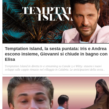
Temptation Island, la sesta puntata: Iris e Andrea
escono insieme, Giovanni si chiude in bagno con
Elisa
Temptation Island in diretta tv e streaming su Canale 5 e Witty: stasera i nuovi
sviluppi sulle coppie rimaste nel villaggio in Calabria. Le anticipazioni della sesta
puntata: Iris torna con Andrea ed escono insieme, Diamante vuole sposare Bernadett
Sabrina rifiuta il falò con Giovanni e si avvicina a Lory.