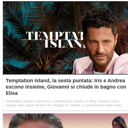
Temptation Island, la sesta puntata: Iris e Andrea
escono insieme, Giovanni si chiude in bagno con
Elisa
Temptation Island in diretta tv e streaming su Canale 5 e Witty: stasera i nuovi
sviluppi sulle coppie rimaste nel villaggio in Calabria. Le anticipazioni della sesta
puntata: Iris torna con Andrea ed escono insieme, Diamante vuole sposare Bernadett
Sabrina rifiuta il falò con Giovanni e si avvicina a Lory.