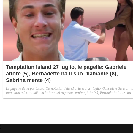
Temptation Island 27 luglio, le pagelle: Gabriele
attore (5), Bernadette ha il suo Diamante (8),
Sabrina mente (4)
Le pagelle della puntata di Temptation Island di lunedì 27 luglio: Gabriele e Sara orma
non sono più credibili e la lettera del ragazzo sembra finta (5), Bernadette è riuscita 
avere il suo Diamante (8) e Sabrina ha negato il bacio con Lory, tradendo di fatto sia
Giovanni che se stessa in un solo momento (4).
)