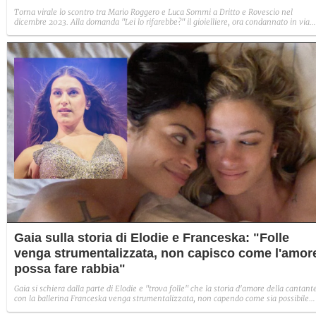
Torna virale lo scontro tra Mario Roggero e Luca Sommi a Dritto e Rovescio nel
dicembre 2023. Alla domanda "Lei lo rifarebbe?" il gioielliere, ora condannato in via
definitiva, rispose: "Sì, subito".
Gaia sulla storia di Elodie e Franceska: "Folle
venga strumentalizzata, non capisco come l'amor
possa fare rabbia"
Gaia si schiera dalla parte di Elodie e "trova folle" che la storia d'amore della cantant
con la ballerina Franceska venga strumentalizzata, non capendo come sia possibile
indignarsi davanti all'amore.