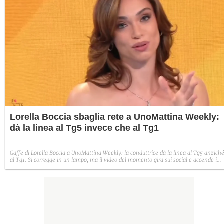
Lorella Boccia sbaglia rete a UnoMattina Weekly:
dà la linea al Tg5 invece che al Tg1
Gaffe di Lorella Boccia a UnoMattina Weekly: la conduttrice dà la linea al Tg5 anzich
al Tg1. Si corregge in un lampo, ma il video del momento gira sui social e accende i
commenti sulla rete.