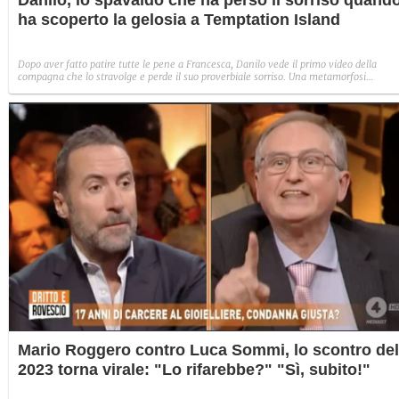
Danilo, lo spavaldo che ha perso il sorriso quand
ha scoperto la gelosia a Temptation Island
Dopo aver fatto patire tutte le pene a Francesca, Danilo vede il primo video della
compagna che lo stravolge e perde il suo proverbiale sorriso. Una metamorfosi
improvvisa che, a suo modo, è simbolo del programma.
Mario Roggero contro Luca Sommi, lo scontro del
2023 torna virale: "Lo rifarebbe?" "Sì, subito!"