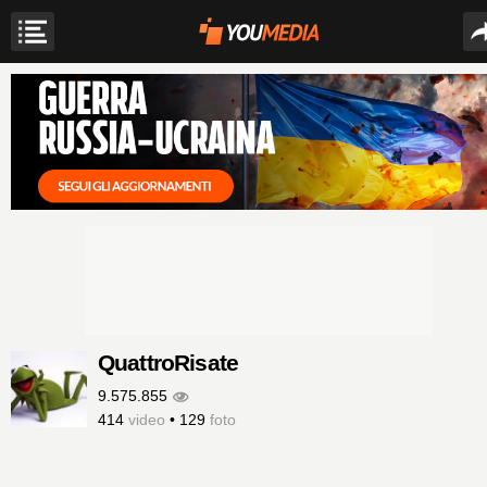
QuattroRisate
9.575.855
414
video
•
129
foto