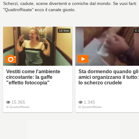
Scherzi, cadute, scene divertenti e comiche dal mondo. Se vuoi farti
"QuattroRisate" ecco il canale giusto.
14 foto
0:
Vestiti come l'ambiente
Sta dormendo quando gli
circostante: la gaffe
amici organizzano il tutto:
"effetto fotocopia"
lo scherzo crudele
15.365
1.345
di
QuattroRisate
di
QuattroRisate