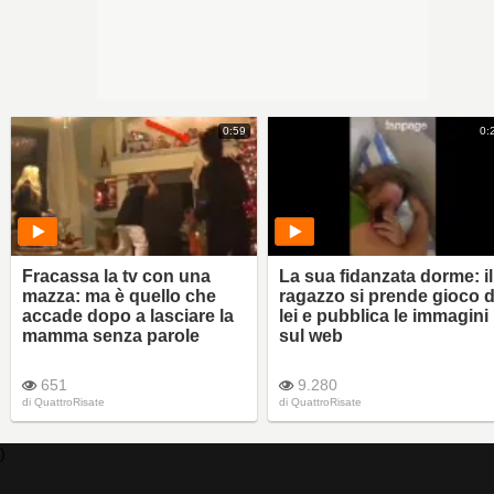
0:59
0:
Fracassa la tv con una
La sua fidanzata dorme: il
mazza: ma è quello che
ragazzo si prende gioco d
accade dopo a lasciare la
lei e pubblica le immagini
mamma senza parole
sul web
651
9.280
di
QuattroRisate
di
QuattroRisate
)