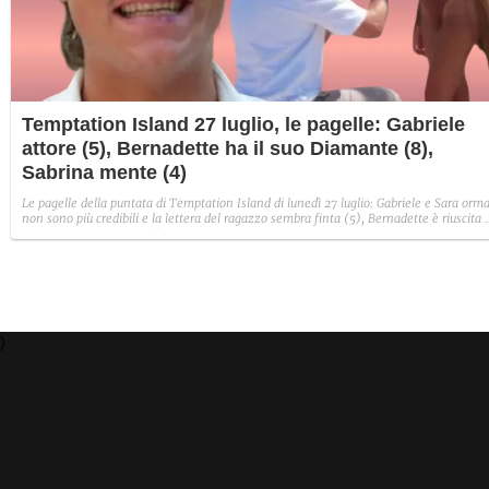
Temptation Island 27 luglio, le pagelle: Gabriele
attore (5), Bernadette ha il suo Diamante (8),
Sabrina mente (4)
Le pagelle della puntata di Temptation Island di lunedì 27 luglio: Gabriele e Sara orma
non sono più credibili e la lettera del ragazzo sembra finta (5), Bernadette è riuscita 
avere il suo Diamante (8) e Sabrina ha negato il bacio con Lory, tradendo di fatto sia
Giovanni che se stessa in un solo momento (4).
)