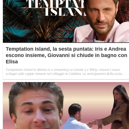
Temptation Island, la sesta puntata: Iris e Andrea
escono insieme, Giovanni si chiude in bagno con
Elisa
Temptation Island in diretta tv e streaming su Canale 5 e Witty: stasera i nuovi
sviluppi sulle coppie rimaste nel villaggio in Calabria. Le anticipazioni della sesta
puntata: Iris torna con Andrea ed escono insieme, Diamante vuole sposare Bernadett
Sabrina rifiuta il falò con Giovanni e si avvicina a Lory.