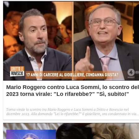
Mario Roggero contro Luca Sommi, lo scontro del
2023 torna virale: "Lo rifarebbe?" "Sì, subito!"
Torna virale lo scontro tra Mario Roggero e Luca Sommi a Dritto e Rovescio nel
dicembre 2023. Alla domanda "Lei lo rifarebbe?" il gioielliere, ora condannato in via
definitiva, rispose: "Sì, subito".