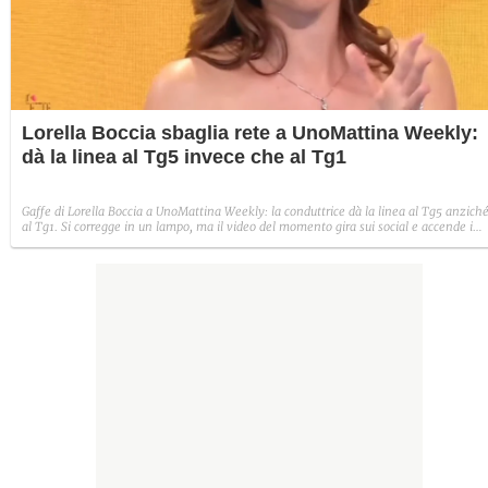
Lorella Boccia sbaglia rete a UnoMattina Weekly:
dà la linea al Tg5 invece che al Tg1
Gaffe di Lorella Boccia a UnoMattina Weekly: la conduttrice dà la linea al Tg5 anzich
al Tg1. Si corregge in un lampo, ma il video del momento gira sui social e accende i
commenti sulla rete.