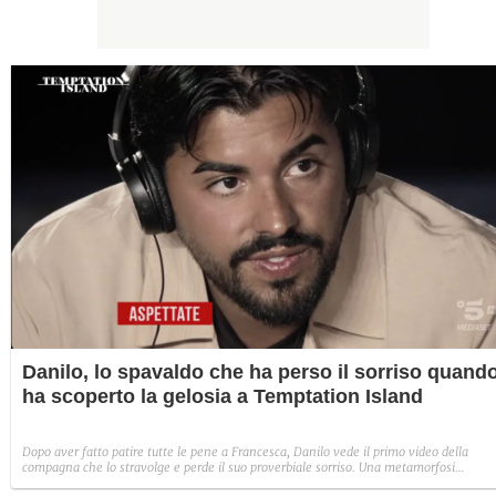
Danilo, lo spavaldo che ha perso il sorriso quand
ha scoperto la gelosia a Temptation Island
Dopo aver fatto patire tutte le pene a Francesca, Danilo vede il primo video della
compagna che lo stravolge e perde il suo proverbiale sorriso. Una metamorfosi
improvvisa che, a suo modo, è simbolo del programma.