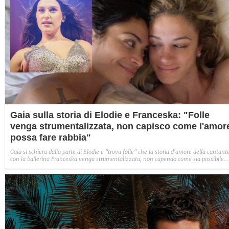
Gaia sulla storia di Elodie e Franceska: "Folle
venga strumentalizzata, non capisco come l'amor
possa fare rabbia"
Gaia si schiera dalla parte di Elodie e "trova folle" che la storia d'amore della cantant
con la ballerina Franceska venga strumentalizzata, non capendo come sia possibile
indignarsi davanti all'amore.