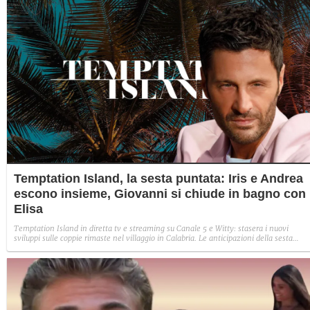
Temptation Island, la sesta puntata: Iris e Andrea
escono insieme, Giovanni si chiude in bagno con
Elisa
Temptation Island in diretta tv e streaming su Canale 5 e Witty: stasera i nuovi
sviluppi sulle coppie rimaste nel villaggio in Calabria. Le anticipazioni della sesta
puntata: Iris torna con Andrea ed escono insieme, Diamante vuole sposare Bernadett
Sabrina rifiuta il falò con Giovanni e si avvicina a Lory.