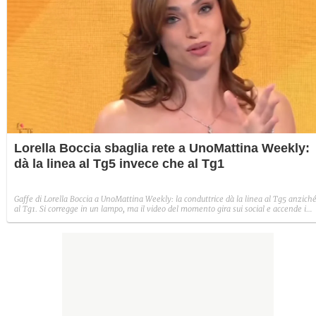
Lorella Boccia sbaglia rete a UnoMattina Weekly:
dà la linea al Tg5 invece che al Tg1
Gaffe di Lorella Boccia a UnoMattina Weekly: la conduttrice dà la linea al Tg5 anzich
al Tg1. Si corregge in un lampo, ma il video del momento gira sui social e accende i
commenti sulla rete.