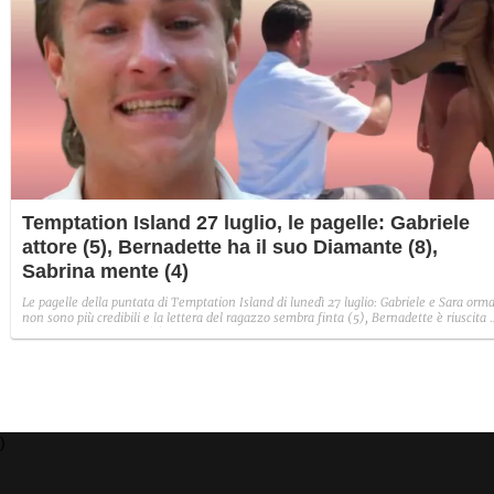
Temptation Island 27 luglio, le pagelle: Gabriele
attore (5), Bernadette ha il suo Diamante (8),
Sabrina mente (4)
Le pagelle della puntata di Temptation Island di lunedì 27 luglio: Gabriele e Sara orma
non sono più credibili e la lettera del ragazzo sembra finta (5), Bernadette è riuscita 
avere il suo Diamante (8) e Sabrina ha negato il bacio con Lory, tradendo di fatto sia
Giovanni che se stessa in un solo momento (4).
)