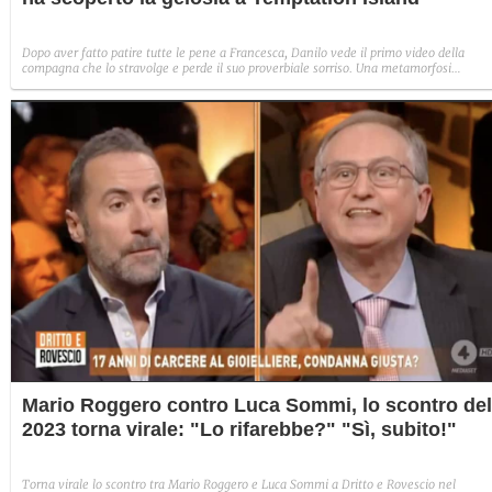
Dopo aver fatto patire tutte le pene a Francesca, Danilo vede il primo video della
compagna che lo stravolge e perde il suo proverbiale sorriso. Una metamorfosi
improvvisa che, a suo modo, è simbolo del programma.
Mario Roggero contro Luca Sommi, lo scontro del
2023 torna virale: "Lo rifarebbe?" "Sì, subito!"
Torna virale lo scontro tra Mario Roggero e Luca Sommi a Dritto e Rovescio nel