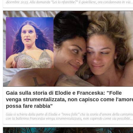
dicembre 2023. Alla domanda "Lei lo rifarebbe?" il gioielliere, ora condannato in via
definitiva, rispose: "Sì, subito".
Gaia sulla storia di Elodie e Franceska: "Folle
venga strumentalizzata, non capisco come l'amor
possa fare rabbia"
Gaia si schiera dalla parte di Elodie e "trova folle" che la storia d'amore della cantant
con la ballerina Franceska venga strumentalizzata, non capendo come sia possibile
indignarsi davanti all'amore.