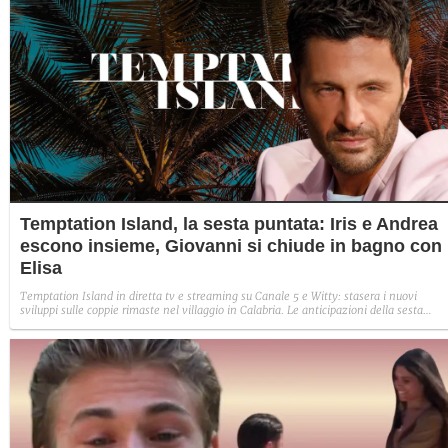
Temptation Island, la sesta puntata: Iris e Andrea
escono insieme, Giovanni si chiude in bagno con
Elisa
Temptation Island in diretta tv e streaming su Canale 5 e Witty: stasera i nuovi
sviluppi sulle coppie rimaste nel villaggio in Calabria. Le anticipazioni della sesta
puntata: Iris torna con Andrea ed escono insieme, Diamante vuole sposare Bernadett
Sabrina rifiuta il falò con Giovanni e si avvicina a Lory.