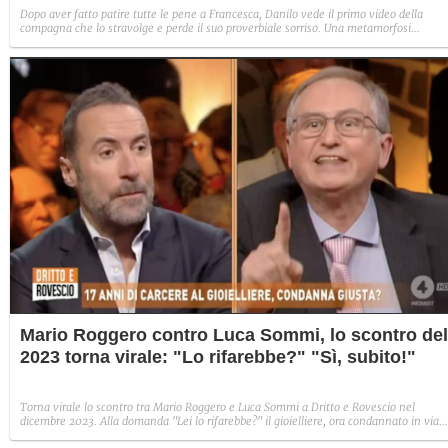
Dopo aver fatto patire tutte le pene a Francesca, Danilo vede il primo video della
compagna che lo stravolge e perde il suo proverbiale sorriso. Una metamorfosi
improvvisa che, a suo modo, è simbolo del programma.
Mario Roggero contro Luca Sommi, lo scontro del
2023 torna virale: "Lo rifarebbe?" "Sì, subito!"
Torna virale lo scontro tra Mario Roggero e Luca Sommi a Dritto e Rovescio nel
dicembre 2023. Alla domanda "Lei lo rifarebbe?" il gioielliere, ora condannato in via
definitiva, rispose: "Sì, subito".