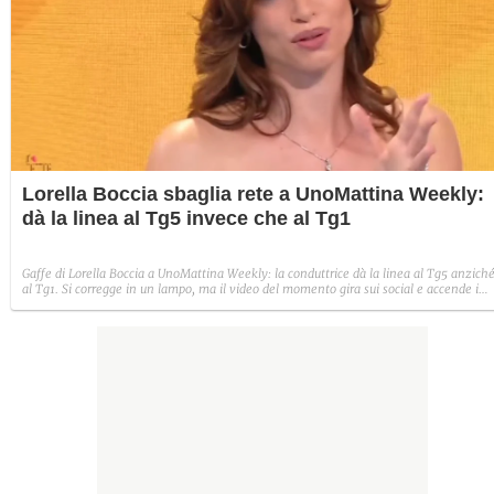
Lorella Boccia sbaglia rete a UnoMattina Weekly:
dà la linea al Tg5 invece che al Tg1
Gaffe di Lorella Boccia a UnoMattina Weekly: la conduttrice dà la linea al Tg5 anzich
al Tg1. Si corregge in un lampo, ma il video del momento gira sui social e accende i
commenti sulla rete.