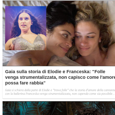
Gaia sulla storia di Elodie e Franceska: "Folle
venga strumentalizzata, non capisco come l'amor
possa fare rabbia"
Gaia si schiera dalla parte di Elodie e "trova folle" che la storia d'amore della cantant
con la ballerina Franceska venga strumentalizzata, non capendo come sia possibile
indignarsi davanti all'amore.