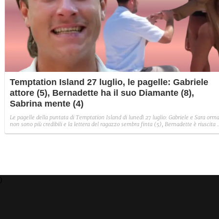
Temptation Island 27 luglio, le pagelle: Gabriele
attore (5), Bernadette ha il suo Diamante (8),
Sabrina mente (4)
Le pagelle della puntata di Temptation Island di lunedì 27 luglio: Gabriele e Sara orma
non sono più credibili e la lettera del ragazzo sembra finta (5), Bernadette è riuscita 
avere il suo Diamante (8) e Sabrina ha negato il bacio con Lory, tradendo di fatto sia
Giovanni che se stessa in un solo momento (4).
)