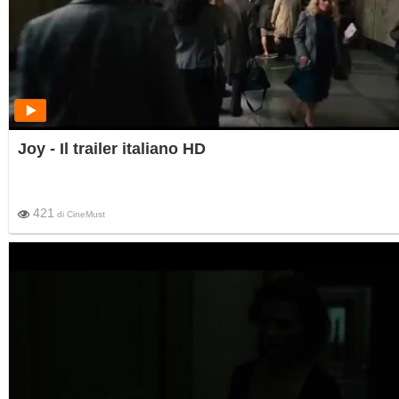
Joy - Il trailer italiano HD
421
di
CineMust