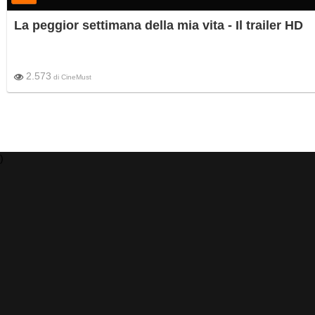
La peggior settimana della mia vita - Il trailer HD
2.573
di
CineMust
)