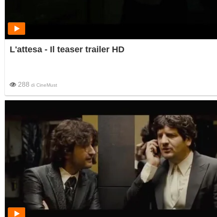
L'attesa - Il teaser trailer HD
288
di
CineMust