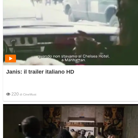
Janis: il trailer italiano HD
220
di
CineMust