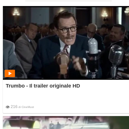
Trumbo - Il trailer originale HD
216
di
CineMust