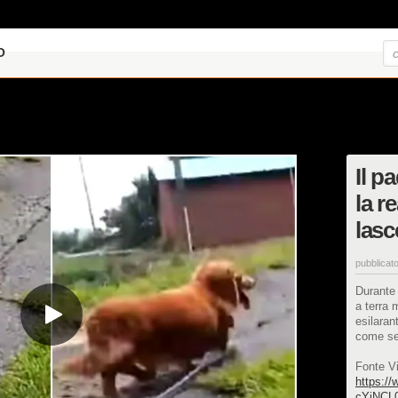
O
Il p
la r
lasc
pubblicato
Durante 
a terra 
esilaran
come se
Fonte V
https:/
cYjNC