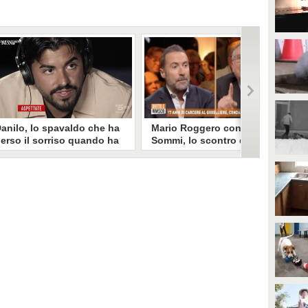
anilo, lo spavaldo che ha
Mario Roggero contro Luca
erso il sorriso quando ha
Sommi, lo scontro del 2023
coperto la gelosia a
torna virale: "Lo
emptation Island
rifarebbe?" "Sì, subito!"
opo aver fatto patire tutte le
Torna virale lo scontro tra Mario
ene a Francesca, Danilo vede il
Roggero e Luca Sommi a Dritto e
rimo video della compagna che
Rovescio nel dicembre 2023. Alla
o stravolge e perde il suo
domanda "Lei lo rifarebbe?" il
roverbiale sorriso. Una
gioielliere, ora condannato in via
etamorfosi improvvisa che, a
definitiva, rispose: "Sì, subito".
uo modo, è simbolo del
rogramma.