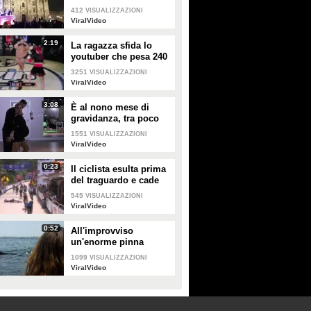
Duomo
412
VISUALIZZAZIONI
ViralVideo
2:19
La ragazza sfida lo
youtuber che pesa 240
kg e lo mette KO
3251
VISUALIZZAZIONI
ViralVideo
3:08
È al nono mese di
gravidanza, tra poco
sarà mamma ma non
1551
VISUALIZZAZIONI
vuole smettere di
ViralVideo
ballare
0:23
Il ciclista esulta prima
del traguardo e cade
rovinosamente
545
VISUALIZZAZIONI
ViralVideo
0:52
All'improvviso
un'enorme pinna
spunta fuori mentre
1099
VISUALIZZAZIONI
sono in kayak
ViralVideo