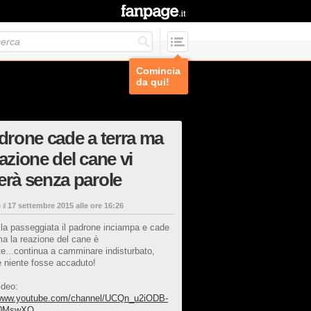
Comincia
da qui!
adrone cade a terra ma
eazione del cane vi
erà senza parole
 il
17 settembre 2015 alle ore 16:26
la passeggiata il padrone inciampa e cade
ma la reazione del cane è
te...continua a camminare indisturbato,
 niente fosse accaduto!
ideo:
/www.youtube.com/channel/UCQn_u2iODB-
L0MswXQ