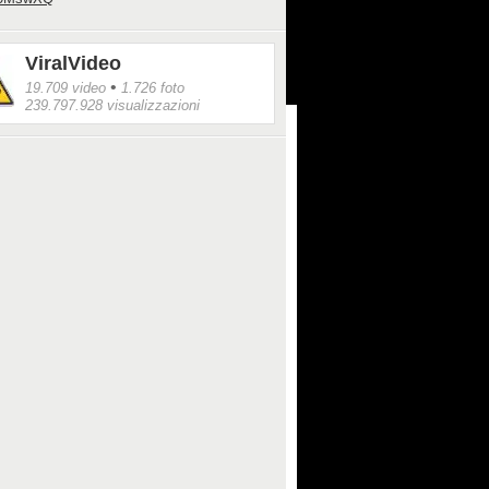
ViralVideo
•
19.709 video
1.726 foto
239.797.928 visualizzazioni