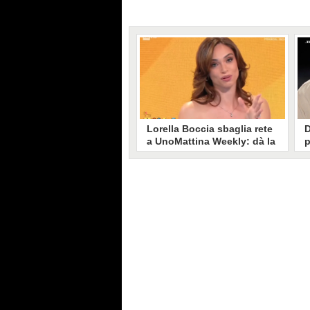
Lorella Boccia sbaglia rete
D
a UnoMattina Weekly: dà la
p
linea al Tg5 invece che al
s
Tg1
T
Gaffe di Lorella Boccia a
D
UnoMattina Weekly: la conduttrice
p
dà la linea al Tg5 anziché al Tg1.
p
Si corregge in un lampo, ma il
l
video del momento gira sui social
p
e accende i commenti sulla rete.
m
s
p