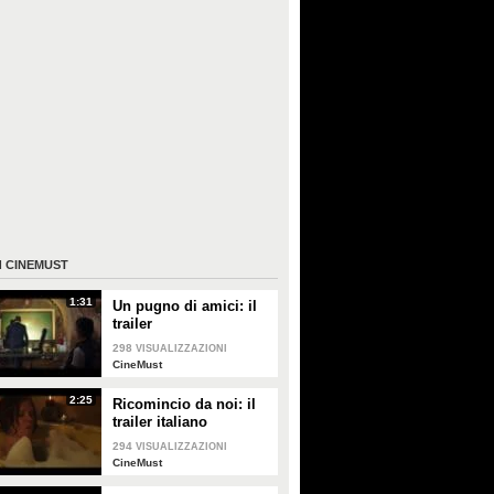
I
CINEMUST
1:31
Un pugno di amici: il
trailer
298
VISUALIZZAZIONI
CineMust
2:25
Ricomincio da noi: il
trailer italiano
294
VISUALIZZAZIONI
CineMust