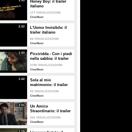
1:39
Honey Boy: il trailer
PLAY
PLAY
italiano
177
VISUALIZZAZIONI
173
• di
CineMust
796
• di
CineMust
CineMust
2:32
L'Uomo Invisibile: il
trailer italiano
84
VISUALIZZAZIONI
CineMust
1:43
Picciridda - Con i piedi
nella sabbia: il trailer
italiano
2756
VISUALIZZAZIONI
CineMust
1:42
Sola al mio
matrimonio: il trailer
italiano
93
VISUALIZZAZIONI
CineMust
2:01
Un Amico
Straordinario: il trailer
italiano
341
VISUALIZZAZIONI
CineMust
1:19