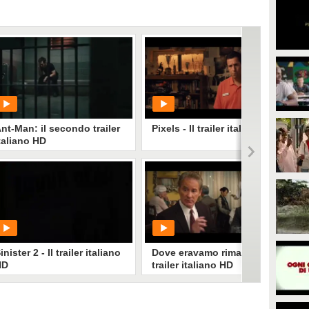
nt-Man: il secondo trailer
Pixels - Il trailer italiano HD
taliano HD
PLAY
PLAY
499
• di
CineMust
659
• di
CineMust
inister 2 - Il trailer italiano
Dove eravamo rimasti - Il
HD
trailer italiano HD