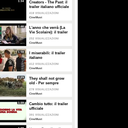
1:34
Creators - The Past: il
trailer italiano ufficiale
418
VISUALIZZAZIONI
CineMust
1:46
L'anno che verrà (La
Vie Scolaire): il trailer
originale
252
VISUALIZZAZIONI
CineMust
1:58
Tracers: Il trailer italiano HD
I miserabili: il trailer
Point Break: il trailer
italiano
italiano HD
412
VISUALIZZAZIONI
CineMust
2:29
They shall not grow
PLAY
PLAY
old - Per sempre
giovani: il trailer
278
VISUALIZZAZIONI
272
• di
CineMust
370
• di
CineMust
italiano
CineMust
1:39
Cambio tutto: il trailer
Qualcosa di buono - Il
Lo stagista inaspettato: il
ufficiale
trailer italiano HD
trailer italiano HD
391
VISUALIZZAZIONI
CineMust