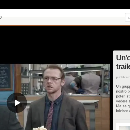
O
Un'o
trai
pubblicato
Un grupp
nostro p
poteri s
vedere s
Ma se q
iniziare