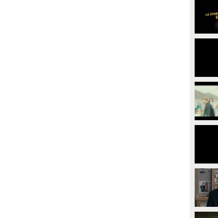
PLAY
PLAY
273
• di
CineMust
210
• di
CineMust