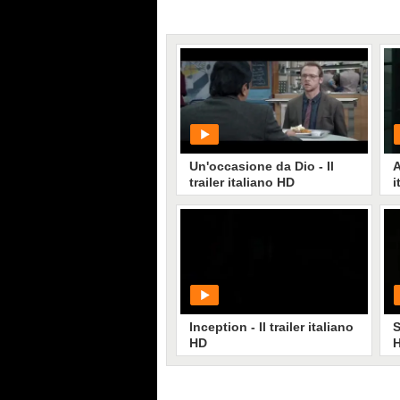
Un'occasione da Dio - Il
A
trailer italiano HD
i
PLAY
151
• di
CineMust
Inception - Il trailer italiano
S
HD