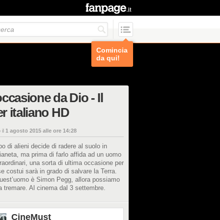
Comincia
da qui!
ccasione da Dio - Il
ler italiano HD
 il
1 agosto 2015 alle ore 14:28
o di alieni decide di radere al suolo in
ianeta, ma prima di farlo affida ad un uomo
traordinari, una sorta di ultima occasione per
e costui sarà in grado di salvare la Terra.
uest’uomo è Simon Pegg, allora possiamo
 a tremare. Al cinema dal 3 settembre.
CineMust