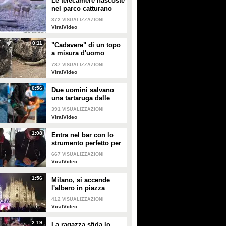
Le telecamere nascoste
nel parco catturano
uno spettacolo
372
VISUALIZZAZIONI
naturale mozzafiato
ViralVideo
0:11
"Cadavere" di un topo
a misura d'uomo
ritrovato nelle fogne:
787
VISUALIZZAZIONI
poi si scopre di cosa si
ViralVideo
tratta
0:56
Due uomini salvano
una tartaruga dalle
fauci di uno squalo
391
VISUALIZZAZIONI
tigre affamato
ViralVideo
1:08
Entra nel bar con lo
strumento perfetto per
consumare la
667
VISUALIZZAZIONI
colazione da asporto
ViralVideo
1:56
Milano, si accende
l'albero in piazza
Duomo
412
VISUALIZZAZIONI
ViralVideo
2:19
La ragazza sfida lo