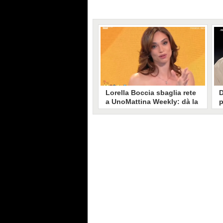
Lorella Boccia sbaglia rete
D
a UnoMattina Weekly: dà la
p
linea al Tg5 invece che al
s
Tg1
T
Gaffe di Lorella Boccia a
D
UnoMattina Weekly: la conduttrice
p
dà la linea al Tg5 anziché al Tg1.
p
Si corregge in un lampo, ma il
l
video del momento gira sui social
p
e accende i commenti sulla rete.
m
s
p