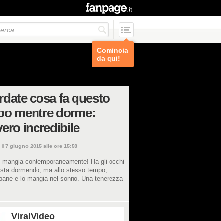
Comincia
da qui!
date cosa fa questo
bo mentre dorme:
ero incredibile
 il
7 giugno 2015 alle ore 15:58
 mangia contemporaneamente! Ha gli occhi
e sta dormendo, ma allo stesso tempo,
 pane e lo mangia nel sonno. Una tenerezza
ViralVideo