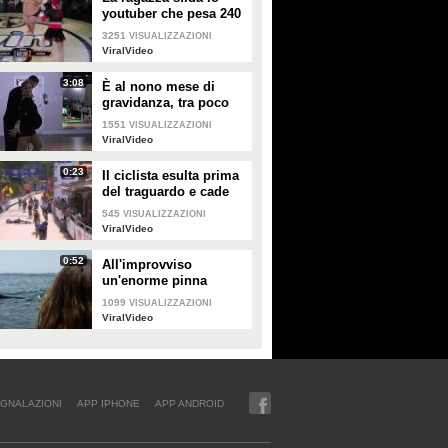
youtuber che pesa 240
kg e lo mette KO
3251
VISUALIZZAZIONI
ViralVideo
3:08
È al nono mese di
gravidanza, tra poco
sarà mamma ma non
1551
VISUALIZZAZIONI
vuole smettere di
ViralVideo
ballare
0:23
Il ciclista esulta prima
del traguardo e cade
rovinosamente
545
VISUALIZZAZIONI
ViralVideo
0:52
All'improvviso
un'enorme pinna
spunta fuori mentre
1099
VISUALIZZAZIONI
sono in kayak
ViralVideo
GNALAZIONI
APP IPHONE
APP ANDROID