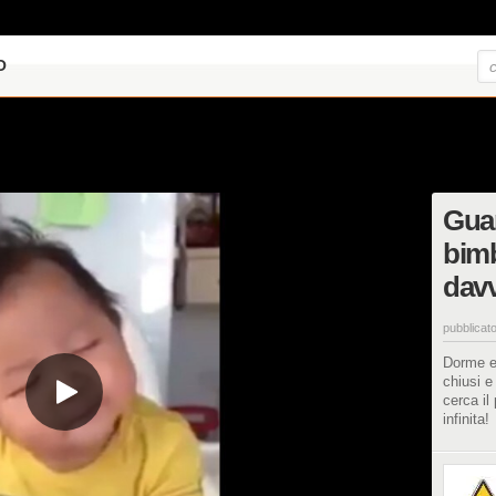
O
Guar
bim
davv
pubblicato
Dorme e
chiusi 
cerca il
infinita!