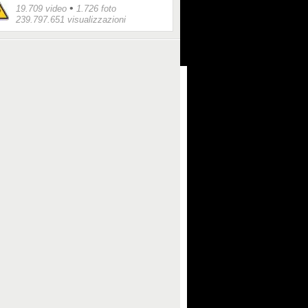
•
19.709 video
1.726 foto
239.797.651 visualizzazioni