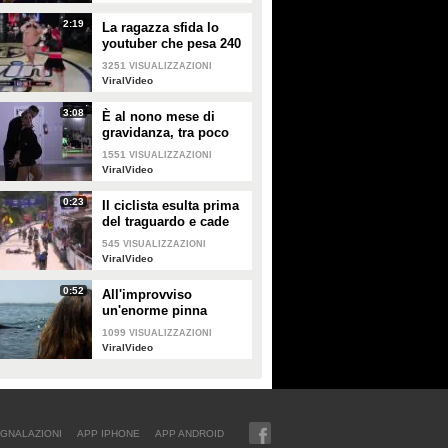
2:19
La ragazza sfida lo
youtuber che pesa 240
kg e lo mette KO
3251
VISUALIZZAZIONI
ViralVideo
3:08
È al nono mese di
gravidanza, tra poco
sarà mamma ma non
1551
VISUALIZZAZIONI
vuole smettere di
ViralVideo
ballare
0:23
Il ciclista esulta prima
del traguardo e cade
rovinosamente
545
VISUALIZZAZIONI
ViralVideo
0:52
All'improvviso
un'enorme pinna
spunta fuori mentre
1099
VISUALIZZAZIONI
sono in kayak
ViralVideo
GNALAZIONI
APP IPHONE
APP ANDROID