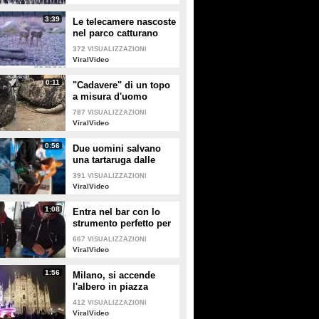
3:39
Le telecamere nascoste
nel parco catturano
uno spettacolo
372
VISUALIZZAZIONI
naturale mozzafiato
ViralVideo
0:11
"Cadavere" di un topo
a misura d'uomo
ritrovato nelle fogne:
787
VISUALIZZAZIONI
poi si scopre di cosa si
ViralVideo
tratta
0:56
Due uomini salvano
una tartaruga dalle
fauci di uno squalo
391
VISUALIZZAZIONI
tigre affamato
ViralVideo
1:08
Entra nel bar con lo
strumento perfetto per
consumare la
667
VISUALIZZAZIONI
colazione da asporto
ViralVideo
1:56
Milano, si accende
l'albero in piazza
Duomo
412
VISUALIZZAZIONI
ViralVideo