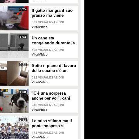
0:25
Il gatto mangia il suo
pranzo ma viene
"umiliato"
901
VISUALIZZAZIONI
ViralVideo
1:04
Un cane sta
congelando durante la
tempesta di neve: un
508
VISUALIZZAZIONI
uomo si priva della
ViralVideo
Gaia sulla storia di Elodie e
Temptation Island 27 luglio,
sua giacca per
riscaldarlo
Franceska: "Folle venga
le pagelle: Gabriele attore
0:22
Sotto il piano di lavoro
strumentalizzata, non
(5), Bernadette ha il suo
della cucina c'è un
capisco come l'amore
Diamante (8), Sabrina
passaggio "segreto": la
532
VISUALIZZAZIONI
possa fare rabbia"
mente (4)
scoperta è inquietante
Gaia si schiera dalla parte di
ViralVideo
Le pagelle della puntata di
Elodie e "trova folle" che la storia
Temptation Island di lunedì 27
d'amore della cantante con la
luglio: Gabriele e Sara ormai non
1:58
"C'è una sorpresa
ballerina Franceska venga
sono più credibili e la lettera del
anche per voi", cani
strumentalizzata, non capendo
ragazzo sembra finta (5),
abbandonati scelgono
245
come sia possibile indignarsi
VISUALIZZAZIONI
Bernadette è riuscita ad avere il
il loro regalo di Natale
ViralVideo
davanti all'amore.
suo Diamante (8) e Sabrina ha
negato il bacio con Lory, tradendo
di fatto sia Giovanni che se stessa
0:43
Le miss sfilano ma il
in un solo momento (4).
ponte sospeso si
rompe facendole
474
VISUALIZZAZIONI
cadere giù
ViralVideo