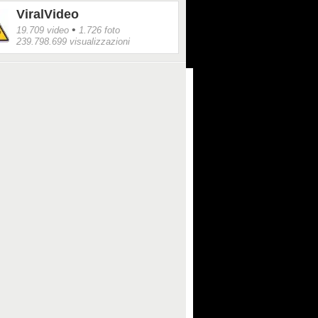
ViralVideo
•
19.709 video
1.726 foto
239.798.699 visualizzazioni