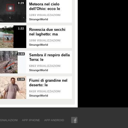
0:29
Meteora nel cielo
dell'Ohio: ecco le
spettacolari immagini
1283
VISUALIZZAZIONI
StrangeWorld
1:22
Rovescia due secchi
nel laghetto: ma
guardate dopo
1098
VISUALIZZAZIONI
cos'accade
StrangeWorld
1:33
Sembra il respiro della
Terra: le
impressionanti
6863
VISUALIZZAZIONI
immagini
StrangeWorld
1:28
Fiumi di grandine nel
deserto: le
apocalittiche immagini
8418
VISUALIZZAZIONI
provenienti dall'Iraq
StrangeWorld
GNALAZIONI
APP IPHONE
APP ANDROID