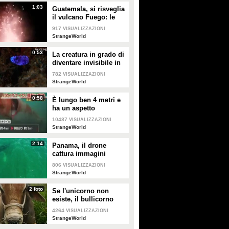
1:03
Guatemala, si risveglia
il vulcano Fuego: le
immagini della
917
VISUALIZZAZIONI
spaventosa eruzione
StrangeWorld
0:53
La creatura in grado di
diventare invisibile in
un solo istante
782
VISUALIZZAZIONI
StrangeWorld
0:58
È lungo ben 4 metri e
ha un aspetto
spaventoso: ecco cosa
10487
VISUALIZZAZIONI
è stato scoperto nelle
StrangeWorld
acque del Giappone
2:14
Panama, il drone
cattura immagini
spettacolari delle
806
VISUALIZZAZIONI
balene
StrangeWorld
2 foto
Se l'unicorno non
esiste, il bullicorno
invece sì: ecco
4264
VISUALIZZAZIONI
Diamond, il toro
StrangeWorld
unicorno