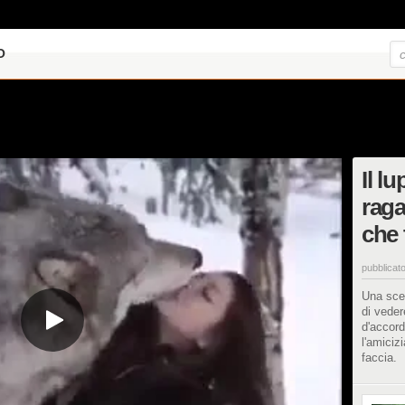
O
Il lu
raga
che 
pubblicato
Una scen
di vede
d'accord
l'amiciz
faccia.