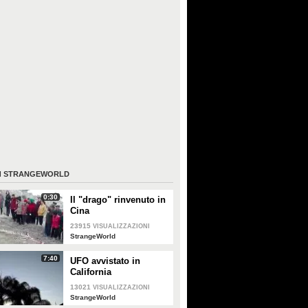
I
STRANGEWORLD
0:30
Il "drago" rinvenuto in
Cina
23915
VISUALIZZAZIONI
StrangeWorld
7:40
UFO avvistato in
California
13021
VISUALIZZAZIONI
StrangeWorld