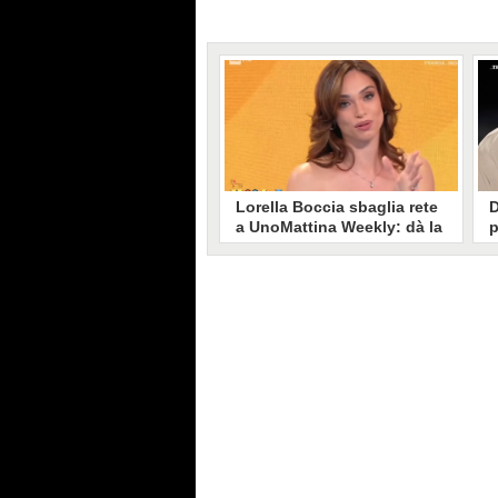
Lorella Boccia sbaglia rete
D
a UnoMattina Weekly: dà la
p
linea al Tg5 invece che al
s
Tg1
T
Gaffe di Lorella Boccia a
D
UnoMattina Weekly: la conduttrice
p
dà la linea al Tg5 anziché al Tg1.
p
Si corregge in un lampo, ma il
l
video del momento gira sui social
p
e accende i commenti sulla rete.
m
s
p