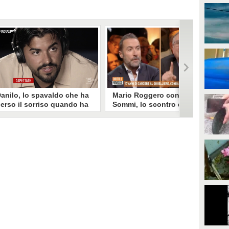
anilo, lo spavaldo che ha
Mario Roggero contro Luca
erso il sorriso quando ha
Sommi, lo scontro del 2023
coperto la gelosia a
torna virale: "Lo
emptation Island
rifarebbe?" "Sì, subito!"
opo aver fatto patire tutte le
Torna virale lo scontro tra Mario
ene a Francesca, Danilo vede il
Roggero e Luca Sommi a Dritto e
rimo video della compagna che
Rovescio nel dicembre 2023. Alla
o stravolge e perde il suo
domanda "Lei lo rifarebbe?" il
roverbiale sorriso. Una
gioielliere, ora condannato in via
etamorfosi improvvisa che, a
definitiva, rispose: "Sì, subito".
uo modo, è simbolo del
rogramma.