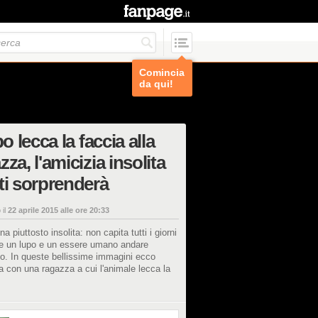
Comincia
da qui!
po lecca la faccia alla
zza, l'amicizia insolita
ti sorprenderà
 il
22 aprile 2015 alle ore 20:33
a piuttosto insolita: non capita tutti i giorni
re un lupo e un essere umano andare
o. In queste bellissime immagini ecco
ia con una ragazza a cui l'animale lecca la