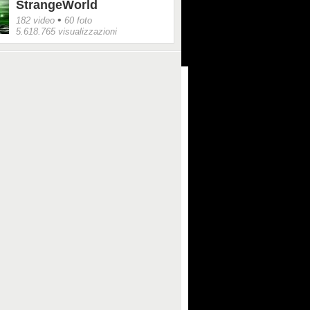
StrangeWorld
•
182 video
60 foto
5.618.765 visualizzazioni