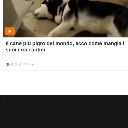
Il cane più pigro del mondo, ecco come mangia i
suoi croccantini
2.262
di
Animali
)