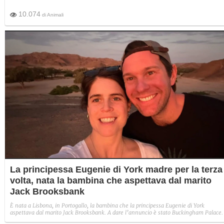
10.074
di
Animali
La principessa Eugenie di York madre per la terza
volta, nata la bambina che aspettava dal marito
Jack Brooksbank
È nata a Lisbona, in Portogallo, la bambina che la principessa Eugenie di York
aspettava dal marito Jack Brooksbank. A dare l’annuncio è stato Buckingham Palace.